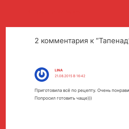
Навигация
←
Предыдущая Запись
по
записям
2 комментария к “Тапенад
LINA
21.08.2015 В 16:42
Приготовила всё по рецепту. Очень понрави
Попросил готовить чаще)))