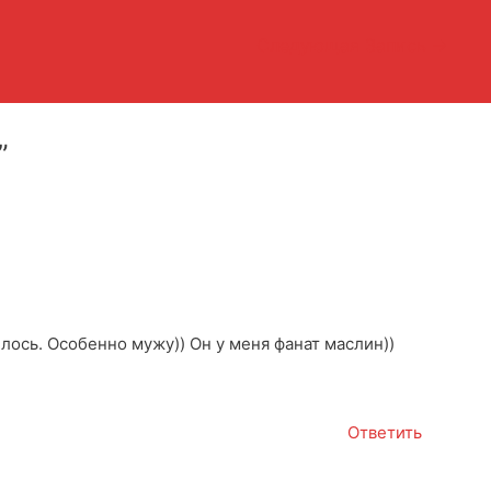
Следующая Запись
→
”
лось. Особенно мужу)) Он у меня фанат маслин))
Ответить