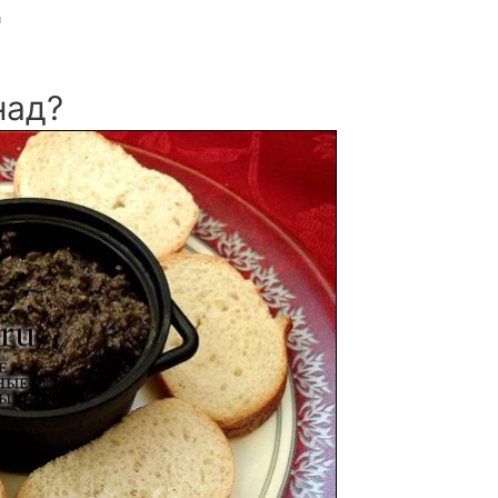
а
над?