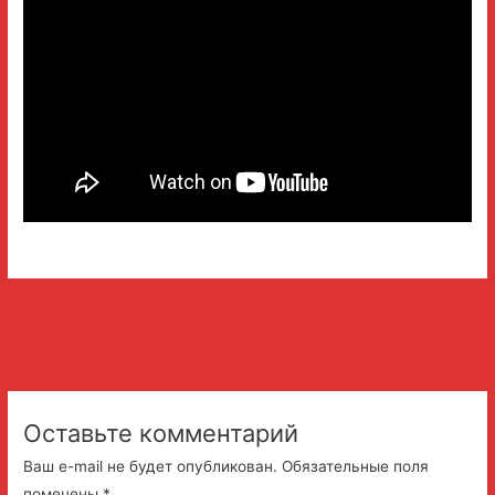
Навигация
←
Предыдущая
Следующая
по
Запись
Запись
→
записям
Оставьте комментарий
Ваш e-mail не будет опубликован.
Обязательные поля
помечены
*