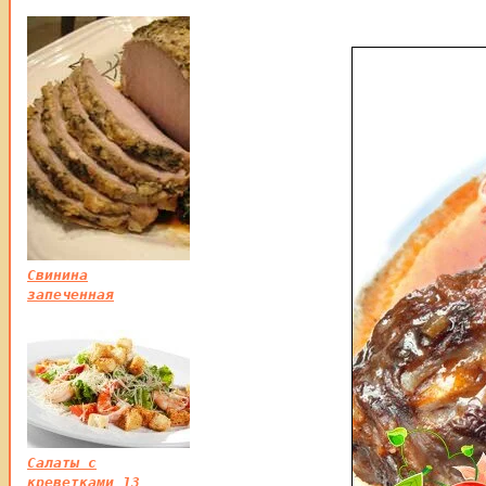
Свинина
запеченная
Салаты с
креветками 13