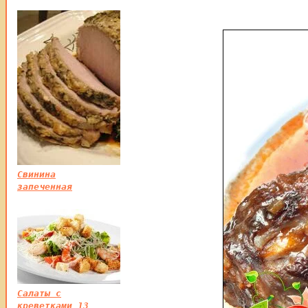
Свинина
запеченная
Салаты с
креветками 13