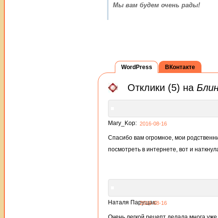
Мы вам будем очень рады!
WordPress
ВКонтакте
Отклики (5) на
Блин
Mary_Kop:
2016-08-16
Спасибо вам огромное, мои родственник
посмотреть в интернете, вот и наткну
Наталя Парущак:
2016-08-16
Очень легкой рецепт делала многа уже 