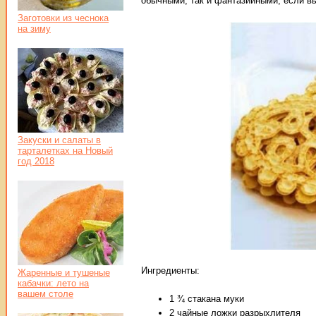
обычными, так и фантазийными, если вы
Заготовки из чеснока
на зиму
Закуски и салаты в
тарталетках на Новый
год 2018
Ингредиенты:
Жаренные и тушеные
кабачки: лето на
вашем столе
1 ¾ стакана муки
2 чайные ложки разрыхлителя