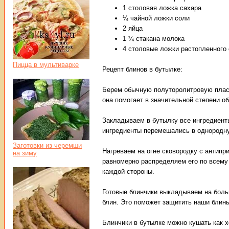
1 столовая ложка сахара
¼ чайной ложки соли
2 яйца
1 ¼ стакана молока
4 столовые ложки растопленного 
Пицца в мультиварке
Рецепт блинов в бутылке:
Берем обычную полуторолитровую пласт
она помогает в значительной степени об
Закладываем в бутылку все ингредиент
ингредиенты перемешались в однородн
Заготовки из черемши
Нагреваем на огне сковородку с антипр
на зиму
равномерно распределяем его по всему 
каждой стороны.
Готовые блинчики выкладываем на бол
блин. Это поможет защитить наши блины
Блинчики в бутылке можно кушать как х