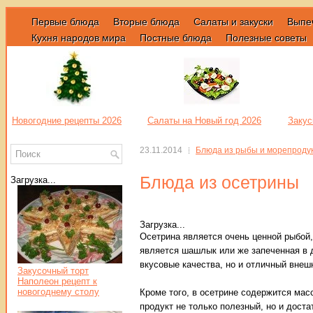
Первые блюда
Вторые блюда
Салаты и закуски
Выпе
Кухня народов мира
Постные блюда
Полезные советы
Новогодние рецепты 2026
Салаты на Новый год 2026
Закус
23.11.2014
Блюда из рыбы и морепроду
Блюда из осетрины
Загрузка...
Загрузка...
Осетрина является очень ценной рыбой
является шашлык или же запеченная в д
вкусовые качества, но и отличный внеш
Закусочный торт
Наполеон рецепт к
новогоднему столу
Кроме того, в осетрине содержится мас
продукт не только полезный, но и доста