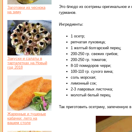
Это блюдо из осетрины оригинальное и 
Заготовки из чеснока
на зиму
гурманов.
Ингредиенты:
1 осетр;
репчатая луковица;
1 желтый болгарский перец;
200-250 гр. свежих грибов;
Закуски и салаты в
200-250 гр. томатов;
тарталетках на Новый
8-10 помидоров черри;
год 2018
100-110 гр. сухого вина;
соль морская;
лимонный сок;
2-3 лавровых листочка;
молотый белый перец.
Так приготовить осетрину, запеченную в
Жаренные и тушеные
кабачки: лето на
вашем столе