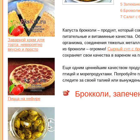
5
Запеканка
6
Брокколи 
7
Салат с 
Капуста брокколи – продукт, который с
питательные и витаминные качества. О
Заварной крем для
организма, соединения тяжелых металл
торта: невероятно
из брокколи – огромно!
Сырный суп с бр
вкусно и просто
сохраняет свои качества в вареном на 
Еще одним ценнейшим качеством продук
птицей и морепродуктами. Попробуйте п
следите за своей талией или вынуждены
Брокколи, запече
Пицца на кефире