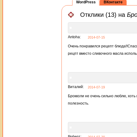
WordPress
ВКонтакте
Отклики (13) на
Бро
Antoha:
2014-07-15
Очень понравился рецепт блюда!!Спаси
рецпт вместо сливочного масла исполь
Виталий:
2014-07-19
Брокколи не очень сильно люблю, хоть 
полезность.
Роберт: