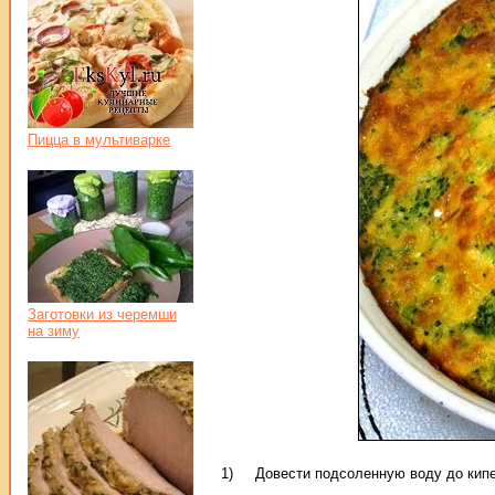
Пицца в мультиварке
Заготовки из черемши
на зиму
1) Довести подсоленную воду до кипени