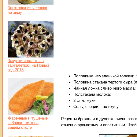
Заготовки из чеснока
на зиму
Закуски и салаты в
тарталетках на Новый
год 2018
Половинка немаленькой головки 
Половина стакана тертого сыра (л
Чайная ложка сливочного масла;
Полстакана молока;
2 ст.л. муки;
Соль, специи – по вкусу.
Жаренные и тушеные
Рецепты брокколи в духовке очень разн
кабачки: лето на
отменно ароматным и аппетитным. Чтобы
вашем столе