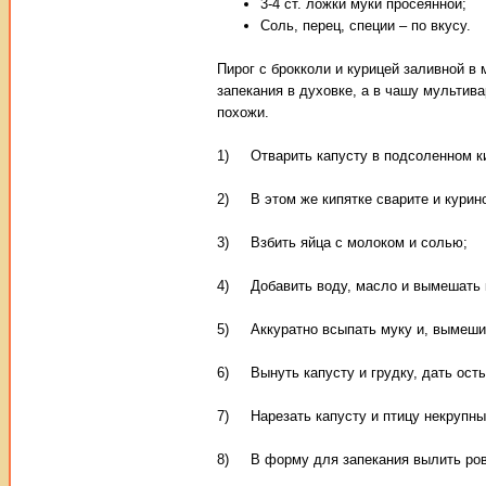
3-4 ст. ложки муки просеянной;
Соль, перец, специи – по вкусу.
Пирог с брокколи и курицей заливной в
запекания в духовке, а в чашу мультив
похожи.
1) Отварить капусту в подсоленном ки
2) В этом же кипятке сварите и курин
3) Взбить яйца с молоком и солью;
4) Добавить воду, масло и вымешать 
5) Аккуратно всыпать муку и, вымешива
6) Вынуть капусту и грудку, дать осты
7) Нарезать капусту и птицу некрупн
8) В форму для запекания вылить ровн