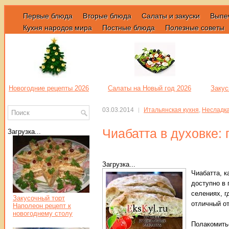
Первые блюда
Вторые блюда
Салаты и закуски
Выпе
Кухня народов мира
Постные блюда
Полезные советы
Новогодние рецепты 2026
Салаты на Новый год 2026
Закус
03.03.2014
Итальянская кухня
,
Несладка
Чиабатта в духовке:
Загрузка...
Загрузка...
Чиабатта, к
доступно в 
селениях, г
Закусочный торт
отличный от
Наполеон рецепт к
новогоднему столу
Полакомитьс