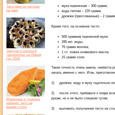
мука пшеничная – 300 грамм;
Заготовки из чеснока
на зиму
вода теплая – 220 грамм;
дрожжи (прессованные) – 2 грамм
Кроме того, на основное тесто:
500 граммов пшеничной муки;
285 мл. воды;
76 грамм молока;
Закуски и салаты в
1 ст. ложка оливкового масла;
тарталетках на Новый
15 грамм соли.
год 2018
Такая точность очень важна, чиабатта р
начать именно с него. Итак, приготовле
1) дрожжи, воду и муку тщательно пере
2) после этого, прибавьте к опаре всю 
рукам, но и не было слишком тугим;
Жаренные и тушеные
кабачки: лето на
вашем столе
3) выложить полученное тесто на стол,