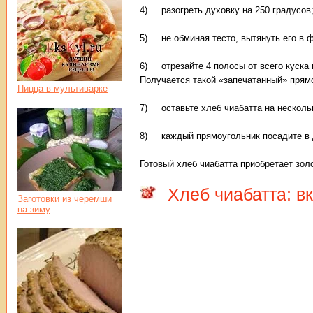
4) разогреть духовку на 250 градусов
5) не обминая тесто, вытянуть его в ф
6) отрезайте 4 полосы от всего куска и
Получается такой «запечатанный» прям
Пицца в мультиварке
7) оставьте хлеб чиабатта на нескольк
8) каждый прямоугольник посадите в д
Готовый хлеб чиабатта приобретает золо
Хлеб чиабатта: в
Заготовки из черемши
на зиму