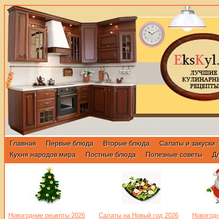
Главная
Первые блюда
Вторые блюда
Салаты и закуски
Кухня народов мира
Постные блюда
Полезные советы
Д
Новогодние рецепты 2026
Салаты на Новый год 2026
Новогодн