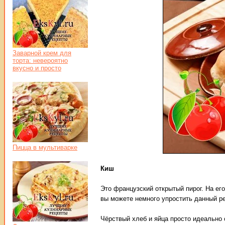
Заварной крем для
торта: невероятно
вкусно и просто
Пицца в мультиварке
Киш
Это французский открытый пирог. На ег
вы можете немного упростить данный ре
Чёрствый хлеб и яйца просто идеально