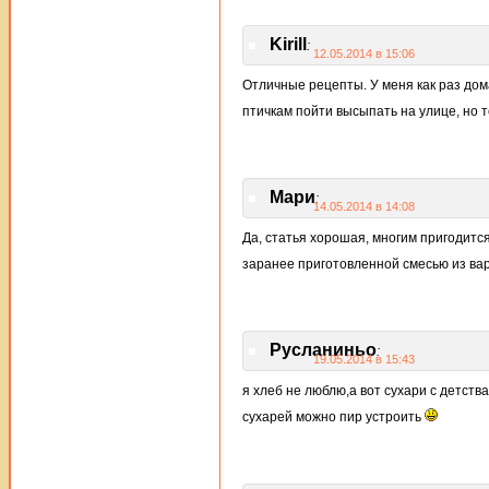
Kirill
:
12.05.2014 в 15:06
Отличные рецепты. У меня как раз дом
птичкам пойти высыпать на улице, но
Мари
:
14.05.2014 в 14:08
Да, статья хорошая, многим пригодитс
заранее приготовленной смесью из варен
Русланиньо
:
19.05.2014 в 15:43
я хлеб не люблю,а вот сухари с детст
сухарей можно пир устроить