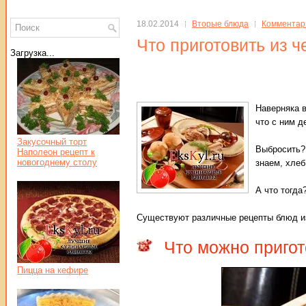
18.02.2014
Вторые блюда
Комментари
Что приготовить из ч
Загрузка...
Наверняка в
что с ним д
Закусочный торт
Выбросить? 
Наполеон рецепт к
новогоднему столу
знаем, хлеб
А что тогда
Существуют различные рецепты блюд из
Что можно пригот
Пицца на кефире