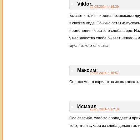
Viktor
:
22.05.2014 в 16:39
Бывает, что и я , и жена независимо д
в свежем виде. Обычно остатки пускаем
применения черствого хлеба шире. Над
у нас качество хлеба бывает неважным 
мука низкого качества.
Максим
:
23.05.2014 в 15:57
Ого, как много вариантов использовать 
Исмаил
:
23.05.2014 в 17:18
Ооо,спасибо, хлеб то пропадает и прих
того, что я сухари из хлеба делаю так 