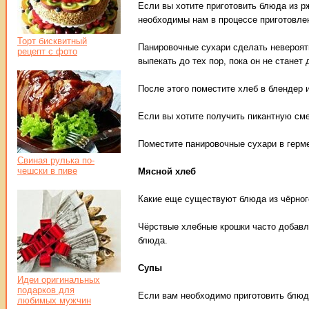
Если вы хотите приготовить блюда из р
необходимы нам в процессе приготовле
Торт бисквитный
Панировочные сухари сделать невероятн
рецепт с фото
выпекать до тех пор, пока он не стане
После этого поместите хлеб в блендер 
Если вы хотите получить пикантную сме
Поместите панировочные сухари в герме
Свиная рулька по-
чешски в пиве
Мясной хлеб
Какие еще существуют блюда из чёрног
Чёрствые хлебные крошки часто добавля
блюда.
Супы
Идеи оригинальных
подарков для
Если вам необходимо приготовить блюда
любимых мужчин