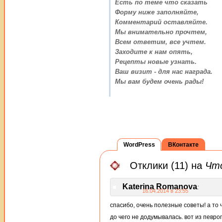
Есть по теме что сказать
Форму ниже заполняйте,
Комментарий оставляйте.
Мы внимательно прочтем,
Всем ответим, все учтем.
Заходите к нам опять,
Рецепты новые узнать.
Ваш визит - для нас награда.
Мы вам будем очень рады!
WordPress
ВКонтакте
Отклики (11) на
Что
Katerina Romanova
:
16.04.2014 в 23:55
спасибо, очень полезные советы! а то 
до чего не додумывалась. вот из певр