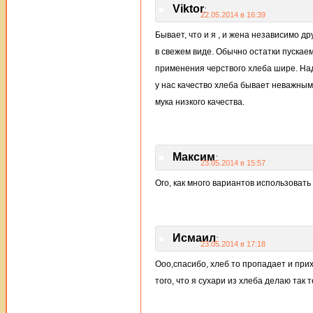
Viktor
:
22.05.2014 в 16:39
Бывает, что и я , и жена независимо д
в свежем виде. Обычно остатки пускаем
применения черствого хлеба шире. Над
у нас качество хлеба бывает неважным 
мука низкого качества.
Максим
:
23.05.2014 в 15:57
Ого, как много вариантов использовать 
Исмаил
:
23.05.2014 в 17:18
Ооо,спасибо, хлеб то пропадает и прих
того, что я сухари из хлеба делаю так 