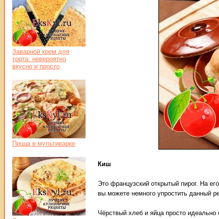
Заварной крем для
торта: невероятно
вкусно и просто
Пицца в мультиварке
Киш
Это французский открытый пирог. На ег
вы можете немного упростить данный ре
Чёрствый хлеб и яйца просто идеально