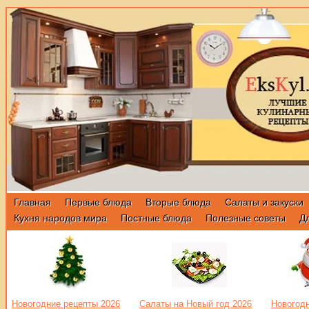
Главная
Первые блюда
Вторые блюда
Салаты и закуски
Кухня народов мира
Постные блюда
Полезные советы
Д
Новогодние рецепты 2026
Салаты на Новый год 2026
Новогодн