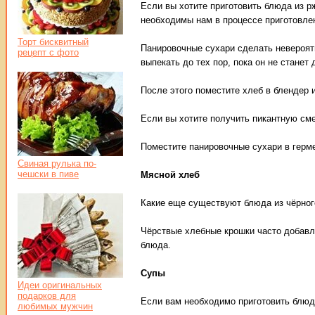
Если вы хотите приготовить блюда из р
необходимы нам в процессе приготовле
Торт бисквитный
Панировочные сухари сделать невероятн
рецепт с фото
выпекать до тех пор, пока он не стане
После этого поместите хлеб в блендер 
Если вы хотите получить пикантную сме
Поместите панировочные сухари в герме
Свиная рулька по-
чешски в пиве
Мясной хлеб
Какие еще существуют блюда из чёрног
Чёрствые хлебные крошки часто добавля
блюда.
Супы
Идеи оригинальных
подарков для
Если вам необходимо приготовить блюда
любимых мужчин