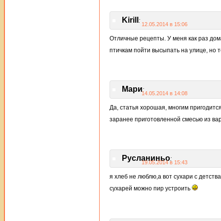
Kirill
:
12.05.2014 в 15:06
Отличные рецепты. У меня как раз дом
птичкам пойти высыпать на улице, но
Мари
:
14.05.2014 в 14:08
Да, статья хорошая, многим пригодитс
заранее приготовленной смесью из варен
Русланиньо
:
19.05.2014 в 15:43
я хлеб не люблю,а вот сухари с детст
сухарей можно пир устроить