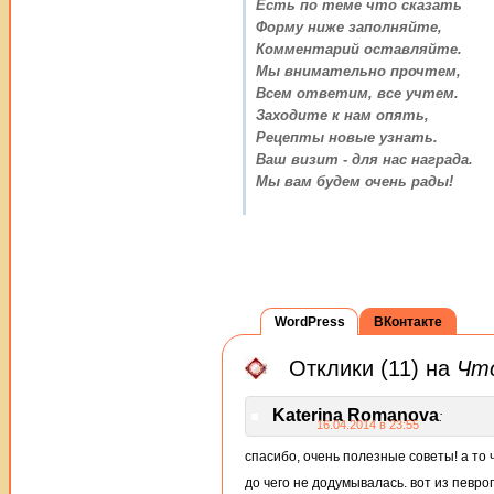
Есть по теме что сказать
Форму ниже заполняйте,
Комментарий оставляйте.
Мы внимательно прочтем,
Всем ответим, все учтем.
Заходите к нам опять,
Рецепты новые узнать.
Ваш визит - для нас награда.
Мы вам будем очень рады!
WordPress
ВКонтакте
Отклики (11) на
Что
Katerina Romanova
:
16.04.2014 в 23:55
спасибо, очень полезные советы! а то 
до чего не додумывалась. вот из певр