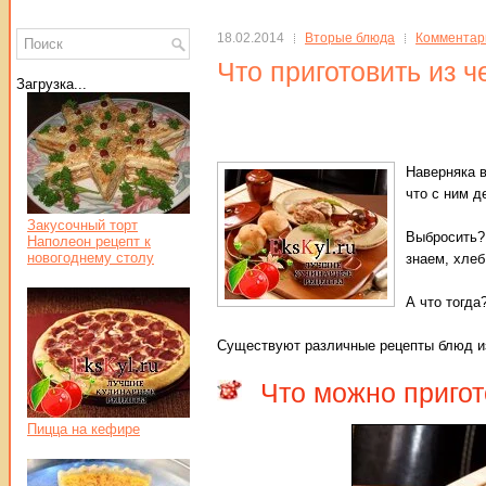
18.02.2014
Вторые блюда
Комментари
Что приготовить из ч
Загрузка...
Наверняка в
что с ним д
Закусочный торт
Выбросить? 
Наполеон рецепт к
новогоднему столу
знаем, хлеб
А что тогда
Существуют различные рецепты блюд из
Что можно пригот
Пицца на кефире