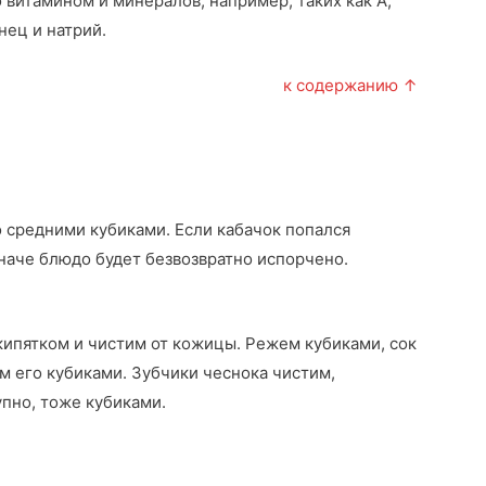
 витамином и минералов, например, таких как A,
анец и натрий.
к содержанию ↑
 средними кубиками. Если кабачок попался
иначе блюдо будет безвозвратно испорчено.
кипятком и чистим от кожицы. Режем кубиками, сок
м его кубиками. Зубчики чеснока чистим,
пно, тоже кубиками.