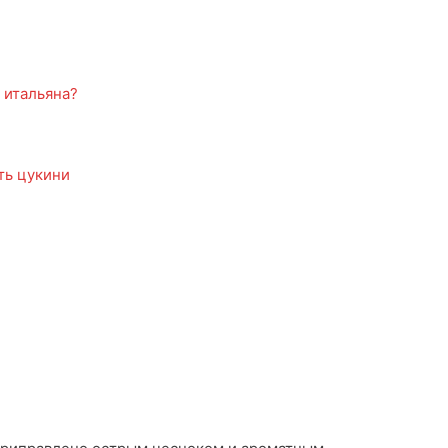
 итальяна?
ть цукини
а