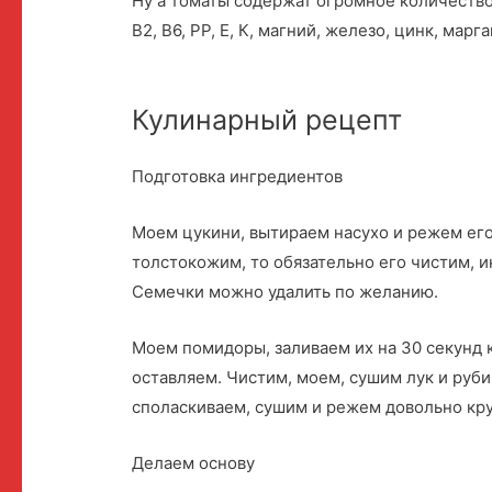
Ну а томаты содержат огромное количество
B2, B6, PP, E, К, магний, железо, цинк, марг
Кулинарный рецепт
Подготовка ингредиентов
Моем цукини, вытираем насухо и режем его
толстокожим, то обязательно его чистим, 
Семечки можно удалить по желанию.
Моем помидоры, заливаем их на 30 секунд 
оставляем. Чистим, моем, сушим лук и руби
споласкиваем, сушим и режем довольно кру
Делаем основу