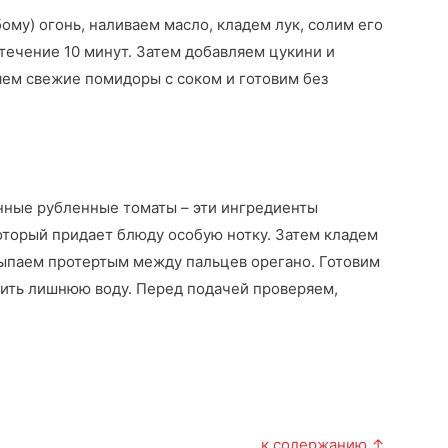
ому) огонь, наливаем масло, кладем лук, солим его
течение 10 минут. Затем добавляем цукини и
яем свежие помидоры с соком и готовим без
нные рубленные томаты – эти ингредиенты
который придает блюду особую нотку. Затем кладем
ыпаем протертым между пальцев орегано. Готовим
арить лишнюю воду. Перед подачей проверяем,
к содержанию ↑