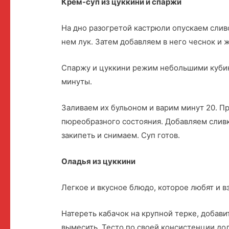
Крем-суп из цуккини и спаржи
На дно разогретой кастрюли опускаем слив
нем лук. Затем добавляем в него чеснок и 
Спаржу и цуккини режим небольшими кубик
минуты.
Заливаем их бульоном и варим минут 20. 
пюреобразного состояния. Добавляем сливки
закипеть и снимаем. Суп готов.
Оладья из цуккини
Легкое и вкусное блюдо, которое любят и в
Натереть кабачок на крупной терке, добави
вымесить. Тесто по своей консистенции до