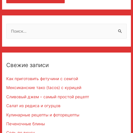
Н
а
й
т
и
Свежие записи
:
Как приготовить фетучини с семгой
Мексиканские тако (tacos) с курицей
Сливовый джем – самый простой рецепт
Салат из редиса и огурцов
Кулинарные рецепты и фоторецепты
Печеночные блины
Соль по вкусу