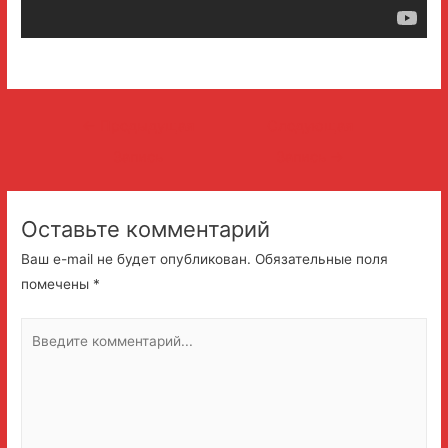
Навигация
←
Предыдущая
Следующая
по
Запись
Запись
→
записям
Оставьте комментарий
Ваш e-mail не будет опубликован.
Обязательные поля
помечены
*
Введите
комментарий...