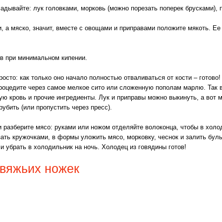
адывайте: лук головками, морковь (можно порезать поперек брусками), 
, а мяско, значит, вместе с овощами и приправами положите мякоть. Ее
в при минимальном кипении.
росто: как только оно начало полностью отваливаться от кости – готово
процедите через самое мелкое сито или сложенную пополам марлю. Так в
ую кровь и прочие ингредиенты. Лук и приправы можно выкинуть, а вот м
рубить (или пропустить через пресс).
 разберите мясо: руками или ножом отделяйте волоконца, чтобы в холо
зать кружочками, в формы уложить мясо, морковку, чеснок и залить бул
и убрать в холодильник на ночь. Холодец из говядины готов!
овяжьих ножек