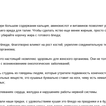
ри большом содержании кальция, аминокислот и витаминов позволяет р
его вреда для талии. Чтобы сделать яство еще менее жирным, просто 
убирайте корочку жира с готового блюда;
юде, благотворно влияют на рост костей, укрепляя соединительную тк
организма;
то настоящий «комплекс здоровья» для женского организма. Они не тол
я с возникновением онкологических заболеваний;
 студень из говядины людям, которые утратили подвижность конечност
льных веществ, это кушанье буквально ставит на ноги, чему есть немал
ных;
леваниях сердца, желудка и нарушениях работы нервной системы.
нали наши предки, с удовольствием кушая это блюдо на праздники и в бу