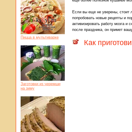
еще более полезное кушанье мож
Если вы еще не уверены, стоит л
попробовать новые рецепты и по
активизировать работу мозга и 
после праздника, он примет ваш
Пицца в мультиварке
Как приготов
Заготовки из черемши
на зиму