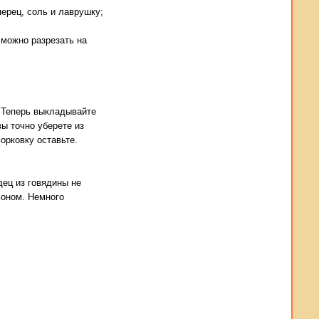
перец, соль и лаврушку;
 можно разрезать на
! Теперь выкладывайте
ы точно уберете из
орковку оставьте.
дец из говядины не
ьоном. Немного