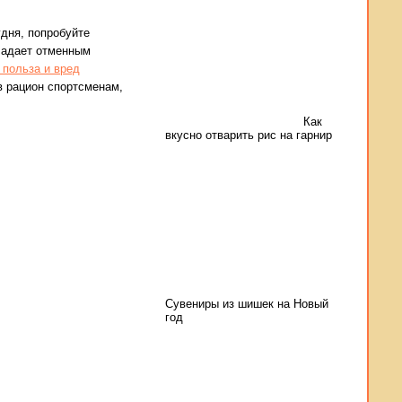
удня, попробуйте
бладает отменным
 польза и вред
в рацион спортсменам,
Как
вкусно отварить рис на гарнир
Сувениры из шишек на Новый
год