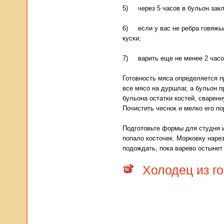
5) через 5 часов в бульон закл
6) если у вас не ребра говяжьи
куски;
7) варить еще не менее 2 часо
Готовность мяса определяется п
все мясо на дуршлаг, а бульон 
бульона остатки костей, сваренн
Почистить чеснок и мелко его по
Подготовьте формы для студня и
попало косточек. Морковку наре
подождать, пока варево остынет 
Холодец из г