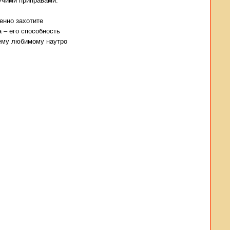
учими приправами.
енно захотите
 – его способность
оему любимому наутро