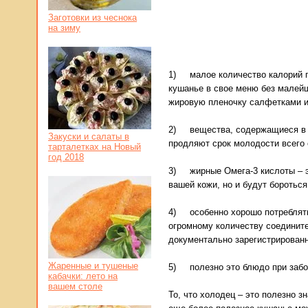
Заготовки из чеснока
на зиму
1) малое количество калорий п
кушанье в свое меню без малейш
жировую пленочку салфетками и 
2) вещества, содержащиеся в бл
Закуски и салаты в
продляют срок молодости всего 
тарталетках на Новый
год 2018
3) жирные Омега-3 кислоты – э
вашей кожи, но и будут боротьс
4) особенно хорошо потреблять
огромному количеству соедините
документально зарегистрирован
Жаренные и тушеные
5) полезно это блюдо при забо
кабачки: лето на
вашем столе
То, что холодец – это полезно з