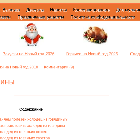
Выпечка
Десерты
Напитки
Консервирование
Для мульти
оветы
Праздничные рецепты
Политика конфиденциальности
Закуски на Новый год 2026
Горячее на Новый год 2026
Слад
ки на Новый год 2018
Комментарии (9)
дины
Содержание
ак чем полезен холодец из говядины?
ак приготовить холодец из говядины
олодец из говяжьих ножек
олодец из говяжьих хвостов