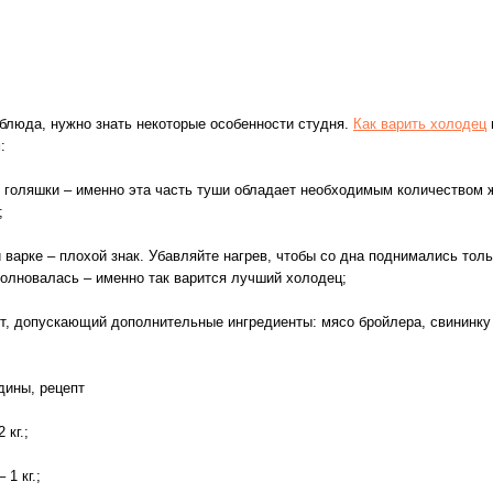
 блюда, нужно знать некоторые особенности студня.
Как варить холодец
:
 голяшки – именно эта часть туши обладает необходимым количеством
;
варке – плохой знак. Убавляйте нагрев, чтобы со дна поднимались тол
волновалась – именно так варится лучший холодец;
, допускающий дополнительные ингредиенты: мясо бройлера, свининку 
дины, рецепт
 кг.;
 1 кг.;