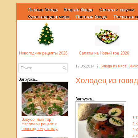
Первые блюда
Вторые блюда
Салаты и закуски
Кухня народов мира
Постные блюда
Полезные с
Новогодние рецепты 2026
Салаты на Новый год 2026
17.05.2014
Блюда из мяса
,
Закус
Холодец из говя
Загрузка...
Загрузка...
1
Т
Закусочный торт
Наполеон рецепт к
2
К
новогоднему столу
3
Х
4
Х