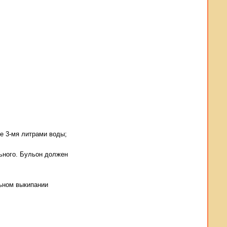
е 3-мя литрами воды;
льного. Бульон должен
льном выкипании