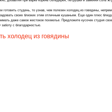
но, добавляя при варке корень сельдерея, петрушки и заменяя соль жг
и готовить студень, то узнав, чем полезен холодец из говядины, непрем
радовать своих близких этим отличным кушаньем. Еще один плюс блюда
снимать даже самое жестокое похмелье. Предложите кусочек студня св
у заботу с благодарностью.
ить холодец из говядины