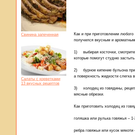
Как и при приготовлении любого
Свинина запеченная
получился вкусным и ароматным
1) выбирая косточки, смотрите
которые помогут студню застыть
2) бурное кипение бульона при 
а поверхность жидкости слегка 
Салаты с креветками
13 вкусных рецептов
3) холодец из говядины, рецепт
мясные обрезки.
Как приготовить холодец из говя
голяшка или рулька говяжья – 1-2
ребра говяжьи или кусок мякоти –