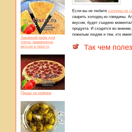
Если вы не любите
холодец из 
сварить холодец из говядины.
Ап
вкусом, будет съедено моментал
продукта. И сходятся во мнении
пожилым людям и тем, кто имее
Заварной крем для
торта: невероятно
Так чем поле
вкусно и просто
Пицца на кефире