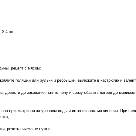
 3-4 шт.;
дины, рецепт с мясом:
облите голяшки или рульки и ребрышки, выложите в кастрюлю и залейт
, довести до закипания, снять пену и сразу сбавить нагрев до минима
янно присматривая за уровнем воды и интенсивностью кипения. При си
яток;
и, резать ничего не нужно;