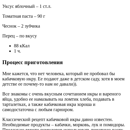
Уксус яблочный – 1 ст.л.
Томатная паста – 90 г
Чеснок – 2 зубчика
Перец – по вкусу
88 кКал
1 ч.
Процесс приготовления
Мне кажется, что нет человека, который не пробовал бы
кабачковую икру. Ее подают даже в детском саду, хотя в моем
детстве ее почему-то нам не давали)).
Все знакомы с очень вкусным сочетанием икры и вареного
яйца, удобно ее намазывать на ломтик хлеба, подавать в
тарталетках, а также кабачковая икра хороша и
самодостаточна с любым гарниром.
Классический рецепт кабачковой икры давно известен.
Необходимые продукты – кабачки, морковь, лук и помидоры.
Предлагаю вместо помидоров использовать томатную пасту,