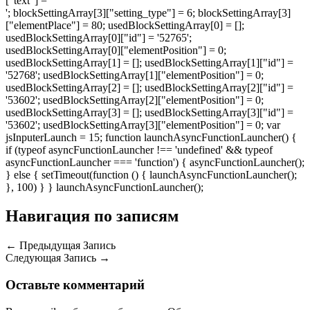
["text"] = '
'; blockSettingArray[3]["setting_type"] = 6; blockSettingArray[3]
["elementPlace"] = 80; usedBlockSettingArray[0] = [];
usedBlockSettingArray[0]["id"] = '52765';
usedBlockSettingArray[0]["elementPosition"] = 0;
usedBlockSettingArray[1] = []; usedBlockSettingArray[1]["id"] =
'52768'; usedBlockSettingArray[1]["elementPosition"] = 0;
usedBlockSettingArray[2] = []; usedBlockSettingArray[2]["id"] =
'53602'; usedBlockSettingArray[2]["elementPosition"] = 0;
usedBlockSettingArray[3] = []; usedBlockSettingArray[3]["id"] =
'53602'; usedBlockSettingArray[3]["elementPosition"] = 0; var
jsInputerLaunch = 15; function launchAsyncFunctionLauncher() {
if (typeof asyncFunctionLauncher !== 'undefined' && typeof
asyncFunctionLauncher === 'function') { asyncFunctionLauncher();
} else { setTimeout(function () { launchAsyncFunctionLauncher();
}, 100) } } launchAsyncFunctionLauncher();
Навигация по записям
←
Предыдущая Запись
Следующая Запись
→
Оставьте комментарий