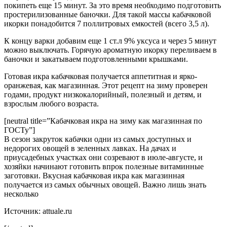
покипеть еще 15 минут. За это время необходимо подготовить
простерилизованные баночки. Для такой массы кабачковой
икорки понадобится 7 поллитровых емкостей (всего 3,5 л).
К концу варки добавим еще 1 ст.л 9% уксуса и через 5 минут
можно выключать. Горячую ароматную икорку переливаем в
баночки и закатываем подготовленными крышками.
Готовая икра кабачковая получается аппетитная и ярко-
оранжевая, как магазинная. Этот рецепт на зиму проверен
годами, продукт низкокалорийный, полезный и детям, и
взрослым любого возраста.
[neutral title=”Кабачковая икра на зиму как магазинная по
ГОСТу”]
В сезон закруток кабачки одни из самых доступных и
недорогих овощей в зеленных лавках. На дачах и
приусадебных участках они созревают в июле-августе, и
хозяйки начинают готовить впрок полезные витаминные
заготовки. Вкусная кабачковая икра как магазинная
получается из самых обычных овощей. Важно лишь знать
несколько
Источник: attuale.ru