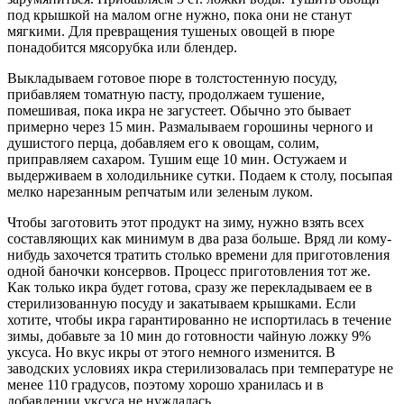
под крышкой на малом огне нужно, пока они не станут
мягкими. Для превращения тушеных овощей в пюре
понадобится мясорубка или блендер.
Выкладываем готовое пюре в толстостенную посуду,
прибавляем томатную пасту, продолжаем тушение,
помешивая, пока икра не загустеет. Обычно это бывает
примерно через 15 мин. Размалываем горошины черного и
душистого перца, добавляем его к овощам, солим,
приправляем сахаром. Тушим еще 10 мин. Остужаем и
выдерживаем в холодильнике сутки. Подаем к столу, посыпая
мелко нарезанным репчатым или зеленым луком.
Чтобы заготовить этот продукт на зиму, нужно взять всех
составляющих как минимум в два раза больше. Вряд ли кому-
нибудь захочется тратить столько времени для приготовления
одной баночки консервов. Процесс приготовления тот же.
Как только икра будет готова, сразу же перекладываем ее в
стерилизованную посуду и закатываем крышками. Если
хотите, чтобы икра гарантированно не испортилась в течение
зимы, добавьте за 10 мин до готовности чайную ложку 9%
уксуса. Но вкус икры от этого немного изменится. В
заводских условиях икра стерилизовалась при температуре не
менее 110 градусов, поэтому хорошо хранилась и в
добавлении уксуса не нуждалась.