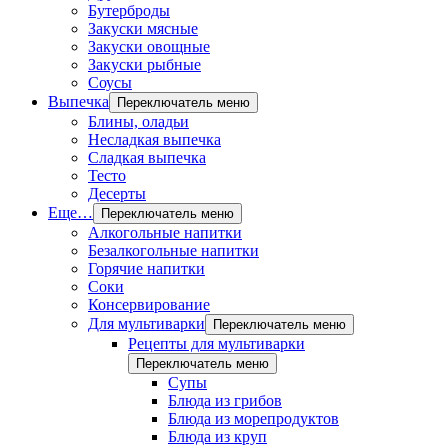
Бутерброды
Закуски мясные
Закуски овощные
Закуски рыбные
Соусы
Выпечка
Переключатель меню
Блины, оладьи
Несладкая выпечка
Сладкая выпечка
Тесто
Десерты
Еще…
Переключатель меню
Алкогольные напитки
Безалкогольные напитки
Горячие напитки
Соки
Консервирование
Для мультиварки
Переключатель меню
Рецепты для мультиварки
Переключатель меню
Супы
Блюда из грибов
Блюда из морепродуктов
Блюда из круп