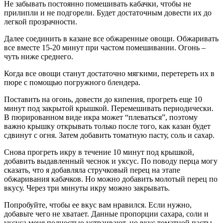
Не забывать постоянно помешивать кабачки, чтобы не
прилипли и не подгорели. Будет достаточным довести их до
легкой прозрачности.
Далее соединить в казане все обжаренные овощи. Обжаривать
все вместе 15-20 минут при частом помешивании. Огонь –
чуть ниже среднего.
Когда все овощи станут достаточно мягкими, перетереть их в
пюре с помощью погружного блендера.
Поставить на огонь, довести до кипения, прогреть еще 10
минут под закрытой крышкой. Перемешивать периодически.
В пюрированном виде икра может “плеваться”, поэтому
важно крышку открывать только после того, как казан будет
сдвинут с огня. Затем добавить томатную пасту, соль и сахар.
Снова прогреть икру в течение 10 минут под крышкой,
добавить выдавленный чеснок и уксус. По поводу перца могу
сказать, что я добавляла стручковый перец на этапе
обжаривания кабачков. Но можно добавить молотый перец по
вкусу. Через три минуты икру можно закрывать.
Попробуйте, чтобы ее вкус вам нравился. Если нужно,
добавьте чего не хватает. Данные пропорции сахара, соли и
уксуса меня полностью устраивают, но вкус томатной пасты