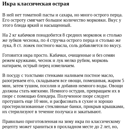
Икра классическая острая
В ней нет томатной пасты и сахара, но много острого перца.
Его остроту смягчает большое количество морковки. Вкус у
этого блюда яркий и насыщенный.
На 2 кг кабачков понадобится 8 средних морковок и столько
же зубков чеснока, по 4 стручка острого перца и столько же
лука, 8 ст. ложек постного масла, соль добавляется по вкусу.
Готовится икра просто. Кабачки, очищенные и без семян
режем кружками, чеснок и лук мелко рубим, морковь
натираем, острый перец измельчаем.
В посуду с толстыми стенками наливаем постное масло,
разогреваем его, складываем все овощи, помешивая, жарим 5
мин, затем тушим, посолив и добавив немного воды. Овощи
должны стать мягкими. Немного остудив, превращаем их в
пюре с помощью блендера. Полученное пюре следует
протушить еще 10 мин, и расфасовать в сухие и хорошо
простерилизованные стеклянные банки, прикрыв крышками,
их стерилизуют в течение получаса и закатывают.
Правильно приготовленная на зиму икра по классическому
рецепту может храниться в прохладном месте до 2 лет, но,