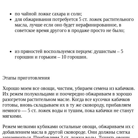
по чайной ложке сахара и соли;
для обжаривания потребуется 5 ст. ложек растительного
масла, лучше если оно будет нерафинированное, в
советское время другого в продаже просто не было;
из пряностей воспользуемся перцем: душистым – 5
горошин и горьким – 10 горошин.
Этапы приготовления
Хорошо моем все овощи, чистим, убираем семена из кабачков.
Их режем полукольцами и поочередно обжариваем в хорошо
разогретом растительном масле. Когда все кусочки кабачков
готовы, вновь складываем их в ту же сковороду, прибавляем
немного — 5 ст. ложек воды и тушим, пока кабачки не станут
мягкими.
Режем мелкими кубиками остальные овощи, обжариваем их с
добавлением масла в другой сковороде. Они должны слегка
зарумяниться. Прибавляем 3 ст. ложки воды. Тушить овощи