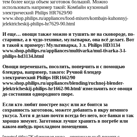
тем более когда объем заготовок большой. Можно
использовать например такой: Комбайн кухонный
электрический Philips HR7629/90
www.shop.philips.ru/appliances/food-mixers/kombajn-kuhonnyj-
jelektricheskij-philips-hr7629-90.html
И еще… овощи также можно и тушить не на сковороде, по-
старинке, а в чудо-технике, мультварке, она всё делает. Вот
в такой к примеру: Мультиварка, 3 л. Philips HD3134
www.shop.philips.ru/appliances/multivarka/mul-tivarka-3-l-
philips-hd3134.html
Овощи перемешать, посолить, поперчить и с помощью
блендера, например, такого: Ручной блендер
электрический Philips HR1662/90
www.shop.philips.ru/appliances/blending/ruchnoj-blender-
jelektricheskij-philips-hr1662-90.html/ измельчить все овощи
до состояния однородного пюре.
Если кто любит поострее вкус или же боится за
сохранность заготовок, можете добавить в икру немного
уксуса. Хотя я делаю почти всегда без него, все банки и так
хорошо зимуют. Заготовки лучше хранить в погребе или
каком-нибудь прохладном помещении.
[neutral title=”Кабачковая икра – оригинальный рецепт с