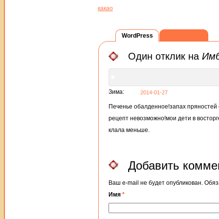
какао
WordPress
ВКонтакте
Один отклик на
Имб
Зима:
2014-01-27
Печенье обалденное!запах пряностей с
рецепт невозможно!мои дети в восторге
клала меньше.
Добавить комме
Ваш e-mail не будет опубликован. Об
Имя
*