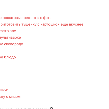
е пошаговые рецепты с фото
приготовить тушенку с картошкой еще вкуснее
 кастрюле
мультиварке
на сковороде
ое блюдо
шки:
ку с мясом: