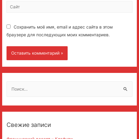
Сайт
Сохранить моё имя, email и адрес сайта в этом
браузере для последующих моих комментариев.
Н
а
й
т
и
Свежие записи
:
Французский десерт – Клафути