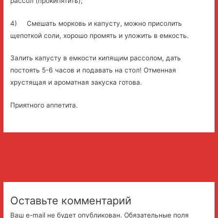
рассол (прокипятить);
4) Смешать морковь и капусту, можно присолить
щепоткой соли, хорошо промять и уложить в емкость.
Залить капусту в емкости кипящим рассолом, дать
постоять 5-6 часов и подавать на стол! Отменная
хрустящая и ароматная закуска готова.
Приятного аппетита.
Навигация
←
Предыдущая
Следующая
по
Запись
Запись
→
записям
Оставьте комментарий
Ваш e-mail не будет опубликован.
Обязательные поля