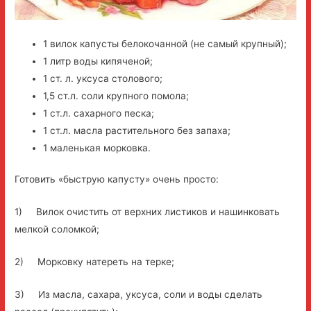
1 вилок капусты белокочанной (не самый крупный);
1 литр воды кипяченой;
1 ст. л. уксуса столового;
1,5 ст.л. соли крупного помола;
1 ст.л. сахарного песка;
1 ст.л. масла растительного без запаха;
1 маленькая морковка.
Готовить «быструю капусту» очень просто:
1) Вилок очистить от верхних листиков и нашинковать
мелкой соломкой;
2) Морковку натереть на терке;
3) Из масла, сахара, уксуса, соли и воды сделать