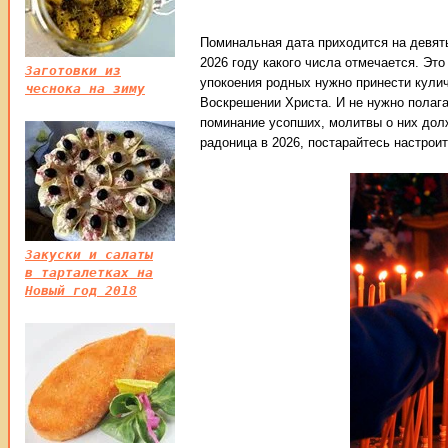
Поминальная дата приходится на девяты
2026 году какого числа отмечается. Это
Заготовки из
упокоения родных нужно принести кулич
чеснока на зиму
Воскрешении Христа. И не нужно полага
поминание усопших, молитвы о них долж
радоница в 2026, постарайтесь настроит
Закуски и салаты
в тарталетках на
Новый год 2018