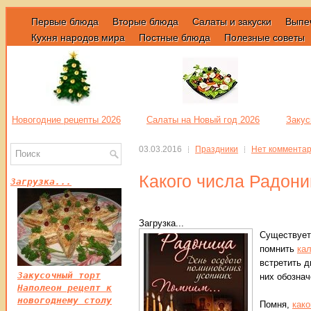
Первые блюда
Вторые блюда
Салаты и закуски
Выпе
Кухня народов мира
Постные блюда
Полезные советы
Новогодние рецепты 2026
Салаты на Новый год 2026
Закус
03.03.2016
Праздники
Нет коммента
Какого числа Радони
Загрузка...
Загрузка...
Существует
помнить
кал
встретить д
Закусочный торт
них обозна
Наполеон рецепт к
новогоднему столу
Помня,
како