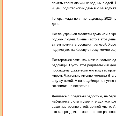
память своих любимых родных людей. Р
ищем, родительский день в 2026 году к
Теперь, когда понятно, радоница 2026 п
день.
После утренней молитвы дома или в хр
родных людей. Очень часто в этот день
затем помянуть усопших трапезой. Хоро
подчистую, на Красную горку можно еще
Постараться взять как можно больше е
радоницы. Пусть этот родительский ден
просящему, даже если его вид вас прив
миром. Частенько именно молитва благо
в душу покой. А на кладбище не нужно п
готовились и встретили.
Делитесь с предками радостью, не бери
наберитесь силы и укрепите дух усопше
ваше настроение в той, вечной жизни. А
это за праздник, позвольте еще раз нап