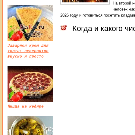
На второй 
человек ник
2026 году и готовиться посетить клад
Когда и какого ч
Заварной крем для
торта: невероятно
вкусно и просто
Пицца на кефире