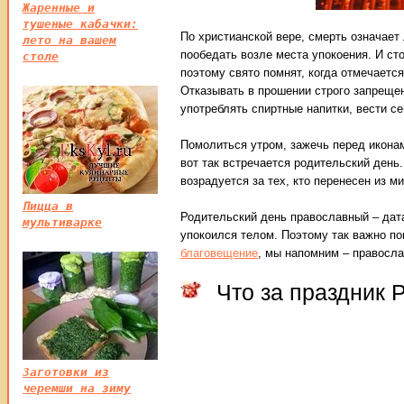
Жаренные и
тушеные кабачки:
По христианской вере, смерть означает
лето на вашем
пообедать возле места упокоения. И сто
столе
поэтому свято помнят, когда отмечаетс
Отказывать в прошении строго запрещен
употреблять спиртные напитки, вести 
Помолиться утром, зажечь перед иконам
вот так встречается родительский день.
возрадуется за тех, кто перенесен из м
Пицца в
Родительский день православный – дата
мультиварке
упокоился телом. Поэтому так важно по
благовещение
, мы напомним – правосла
Что за праздник 
Заготовки из
черемши на зиму