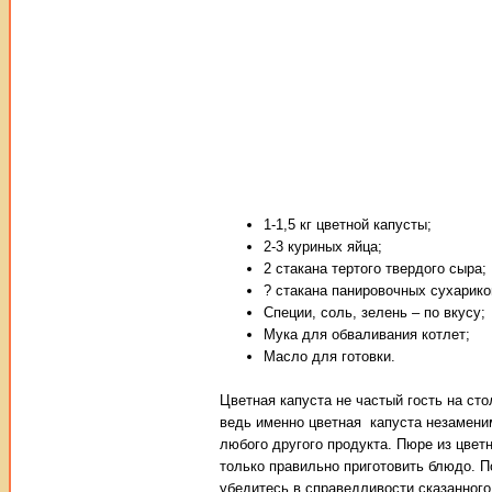
1-1,5 кг цветной капусты;
2-3 куриных яйца;
2 стакана тертого твердого сыра;
? стакана панировочных сухарико
Специи, соль, зелень – по вкусу;
Мука для обваливания котлет;
Масло для готовки.
Цветная капуста не частый гость на сто
ведь именно цветная капуста незамени
любого другого продукта. Пюре из цвет
только правильно приготовить блюдо. П
убедитесь в справедливости сказанного