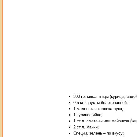
300 гр. мяса птицы (курицы, индей
0,5 кг капусты белокочанной;
1 маленькая головка лука;
1 куриное яйцо;
1 ст.л. сметаны или майонеза (жи
2 ст.л. манки;
Специи, зелень – по вкусу;