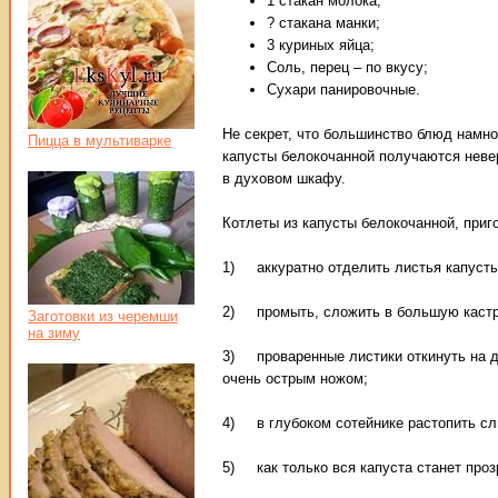
1 стакан молока;
? стакана манки;
3 куриных яйца;
Соль, перец – по вкусу;
Сухари панировочные.
Не секрет, что большинство блюд намног
Пицца в мультиварке
капусты белокочанной получаются неве
в духовом шкафу.
Котлеты из капусты белокочанной, приг
1) аккуратно отделить листья капусты
2) промыть, сложить в большую кастрюл
Заготовки из черемши
на зиму
3) проваренные листики откинуть на ду
очень острым ножом;
4) в глубоком сотейнике растопить сли
5) как только вся капуста станет проз