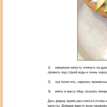
1) квашеную капусту откинуть на дуршл
промыть под струей воды и очень хорош
2) лук почистить, нарезать произвольн
3) вбить в массу яйцо, всыпать пекарс
Дать фаршу время расстояться (чтобы м
капусты. Добавив вместо муки панирово