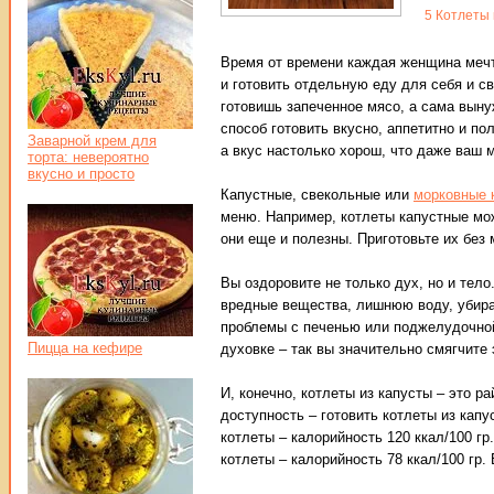
5
Котлеты 
Время от времени каждая женщина мечта
и готовить отдельную еду для себя и с
готовишь запеченное мясо, а сама выну
способ готовить вкусно, аппетитно и п
Заварной крем для
а вкус настолько хорош, что даже ваш 
торта: невероятно
вкусно и просто
Капустные, свекольные или
морковные 
меню. Например, котлеты капустные мож
они еще и полезны. Приготовьте их без 
Вы оздоровите не только дух, но и тел
вредные вещества, лишнюю воду, убирае
проблемы с печенью или поджелудочной
Пицца на кефире
духовке – так вы значительно смягчите
И, конечно, котлеты из капусты – это 
доступность – готовить котлеты из кап
котлеты – калорийность 120 ккал/100 гр
котлеты – калорийность 78 ккал/100 гр