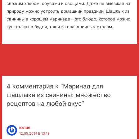
свежим хлебом, соусами и овощами. Даже не выезжая на
природу можно устроить домашний праздник. Шашлык из
свинины в хорошем маринаде – это блюдо, которое можно
кушать как в будни, так и за праздничным столом.
Навигация
←
Предыдущая
Следующая
по
Запись
Запись
→
записям
4 комментария к “Маринад для
шашлыка из свинины: множество
рецептов на любой вкус”
ЮЛИЯ
12.05.2014 В 13:19