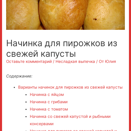
Начинка для пирожков из
свежей капусты
Оставьте комментарий
/
Несладкая выпечка
/ От
Юлия
Содержание:
Варианты начинок для пирожков из свежей капусты
Начинка с яйцом
Начинка с грибами
Начинка с томатом
Начинка со свежей капустой и рыбными
консервами