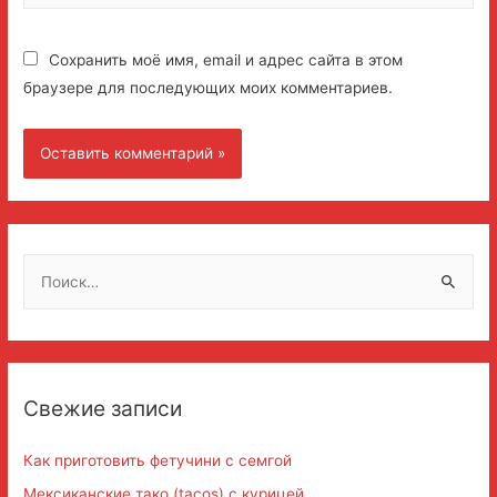
Сохранить моё имя, email и адрес сайта в этом
браузере для последующих моих комментариев.
Н
а
й
т
и
Свежие записи
:
Как приготовить фетучини с семгой
Мексиканские тако (tacos) с курицей