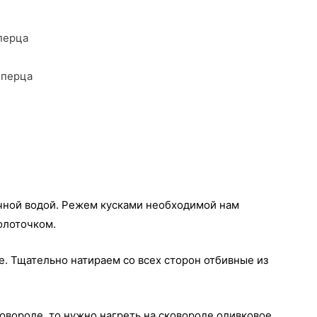
перца
 перца
чной водой. Режем кусками необходимой нам
олоточком.
. Тщательно натираем со всех сторон отбивные из
ковороде, то нужно нагреть на сковороде оливковое