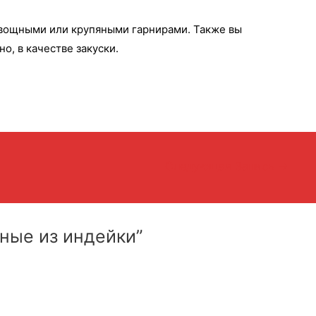
вощными или крупяными гарнирами. Также вы
о, в качестве закуски.
Следующая Запись
→
ные из индейки”