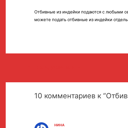
Отбивные из индейки подаются с любыми о
можете подать отбивные из индейки отдельн
Навигация
←
Предыдущая Запись
по
записям
10 комментариев к “Отбив
НИНА