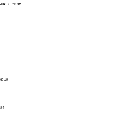
иного филе.
ерца
рца