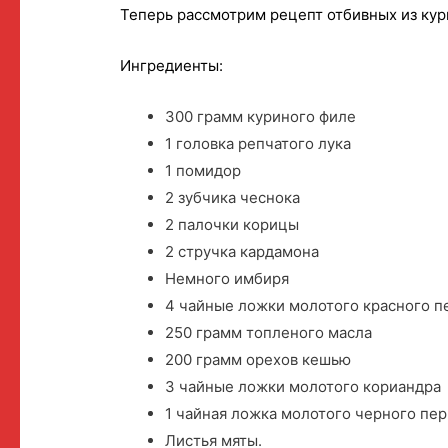
Теперь рассмотрим рецепт отбивных из кур
Ингредиенты:
300 грамм куриного филе
1 головка репчатого лука
1 помидор
2 зубчика чеснока
2 палочки корицы
2 стручка кардамона
Немного имбиря
4 чайные ложки молотого красного п
250 грамм топленого масла
200 грамм орехов кешью
3 чайные ложки молотого кориандра
1 чайная ложка молотого черного пе
Листья мяты.