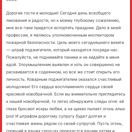
Дорогие гости и молодые! Сегодня день всеобщего
ликования и радости, но к моему глубокому сожалению,
мне все-таки придется испортить праздник. Дело в моей
профессии, я являюсь уполномоченным инспектором
пожарной безопасности. Цель моего сегодняшнего визита
— штраф поджигателя, который находится посреди нас.
Пожалуйста, не поднимайте паники и не кидайте в меня
едой. Злоумышленник выявлен и хоть он совершенно не
раскаивается в содеянном, но все же стоит открыть его
личность. Коварным поджигателем оказался счастливый
молодожен! Его сердце воспламенило сердце своей
красивой новобрачной. Если вы внимательно приглядитесь
к нашей новобрачной, то легко обнаружите следы огня: её
глаза бросают искры любви, а на щеках пылает огонь алых
роз! И штрафом дорогому супругу будет долгая и
счастливая жизнь рядом со своей супругой. Пусть огонь,
горящий в ваших сердцах передастся вашим детям и