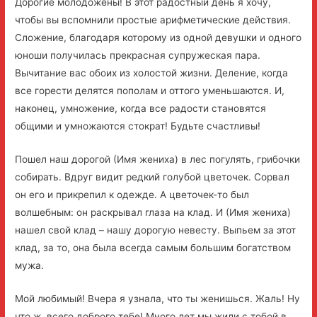
Дорогие молодожены! В этот радостный день я хочу,
чтобы вы вспомнили простые арифметические действия.
Сложение, благодаря которому из одной девушки и одного
юноши получилась прекрасная супружеская пара.
Вычитание вас обоих из холостой жизни. Деление, когда
все горести делятся пополам и оттого уменьшаются. И,
наконец, умножение, когда все радости становятся
общими и умножаются стократ! Будьте счастливы!
Пошел наш дорогой (Имя жениха) в лес погулять, грибочки
собирать. Вдруг видит редкий голубой цветочек. Сорвал
он его и прикрепил к одежде. А цветочек-то был
волшебным: он раскрывал глаза на клад. И (Имя жениха)
нашел свой клад – нашу дорогую невесту. Выпьем за этот
клад, за то, она была всегда самым большим богатством
мужа.
Мой любимый! Вчера я узнала, что ты женишься. Жаль! Hу
что ж, всего доброго тебе! Много лет мы жили с тобой в