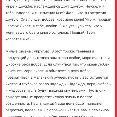
мире и дружбе, наслаждались друг другом. Hеужели я
тебе надоела, и ты изменил мне? Жаль, что ты встретил
другую. Она лучше, добрее, красивее меня! Что ж, прощай
навеки! Счастья тебе, любви. Я же утешусь тем, что у
меня вашего брата много осталось. Прощай. Твоя
холостая жизнь.
Милые (имена супругов)! В этот торжественный и
волнующий день желаю вам океан любви, море счастья и
широкие реки добра! Если случиться так, что океан любви
исчезнет, море счастья обмелеет, а река добра
превратиться в маленький ручеек, пусть у вас останется
чистое и глубокое озеро надежды. Надежда, вера, любовь
и мудрость пусть будут вашими спутницами. Пусть они
помогут вам не превратить свою жизнь в болото
обыденности. Пусть каждый ваш день будет наполнен
радостью, весельем и любовью! Счастья вам в семейном
плавании, пусть ваш корабль никогда не сбивается с