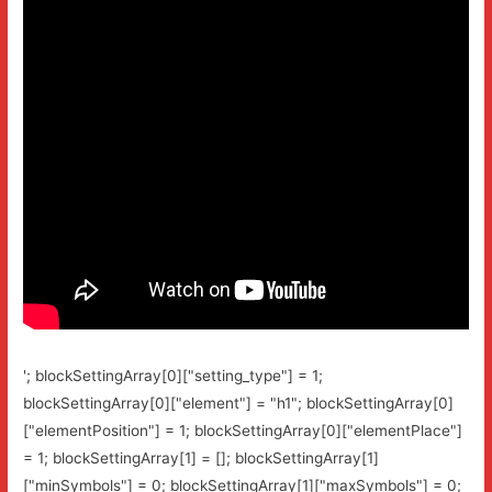
'; blockSettingArray[0]["setting_type"] = 1;
blockSettingArray[0]["element"] = "h1"; blockSettingArray[0]
["elementPosition"] = 1; blockSettingArray[0]["elementPlace"]
= 1; blockSettingArray[1] = []; blockSettingArray[1]
["minSymbols"] = 0; blockSettingArray[1]["maxSymbols"] = 0;