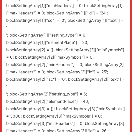
blockSettingArray[1]["minHeaders"] = 0; blockSettingArray[1]
["maxHeaders"] = 0; blockSettingArray[1]["id"] = '24';
blockSettingArray[1]["sc"] = '0'; blockSettingArray[1]["text"] =
'
'; blockSettingArray[1]["setting_type"] = 6;
blockSettingArray[1]["elementPlace"] = 20;
blockSettingArray[2] = []; blockSettingArray[2]["minSymbols"]
= 0; blockSettingArray[2]["maxSymbols"] = 0;
blockSettingArray[2]["minHeaders"] = 0; blockSettingArray[2]
["maxHeaders"] = 0; blockSettingArray[2]["id"] = '25';
blockSettingArray[2]["sc"] = '0'; blockSettingArray[2]["text"] =
'
'; blockSettingArray[2]["setting_type"] = 6;
blockSettingArray[2]["elementPlace"] = 40;
blockSettingArray[3] = []; blockSettingArray[3]["minSymbols"]
= 3000; blockSettingArray[3]["maxSymbols"] = 0;
blockSettingArray[3]["minHeaders"] = 0; blockSettingArray[3]
["maxHeaders"] = 0; blockSettingArray[3]["id"] = '26';