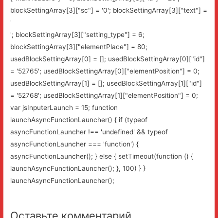
blockSettingArray[3]["sc"] = '0'; blockSettingArray[3]["text"] =
'
'; blockSettingArray[3]["setting_type"] = 6;
blockSettingArray[3]["elementPlace"] = 80;
usedBlockSettingArray[0] = []; usedBlockSettingArray[0]["id"]
= '52765'; usedBlockSettingArray[0]["elementPosition"] = 0;
usedBlockSettingArray[1] = []; usedBlockSettingArray[1]["id"]
= '52768'; usedBlockSettingArray[1]["elementPosition"] = 0;
var jsInputerLaunch = 15; function
launchAsyncFunctionLauncher() { if (typeof
asyncFunctionLauncher !== 'undefined' && typeof
asyncFunctionLauncher === 'function') {
asyncFunctionLauncher(); } else { setTimeout(function () {
launchAsyncFunctionLauncher(); }, 100) } }
launchAsyncFunctionLauncher();
Оставьте комментарий