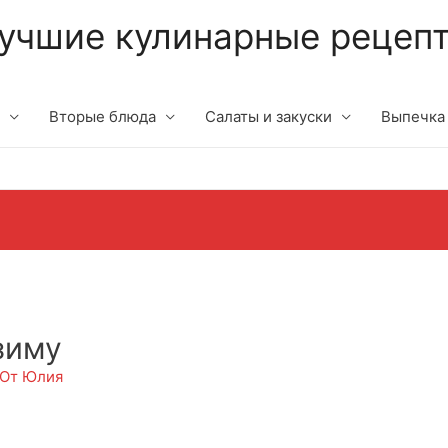
учшие кулинарные рецеп
Вторые блюда
Салаты и закуски
Выпечка
зиму
 От
Юлия