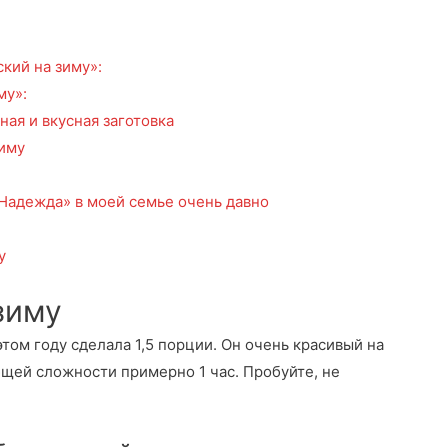
кий на зиму»:
му»:
ная и вкусная заготовка
зиму
«Надежда» в моей семье очень давно
у
зиму
этом году сделала 1,5 порции. Он очень красивый на
бщей сложности примерно 1 час. Пробуйте, не