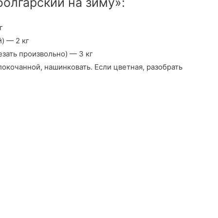
олгарский на зиму»:
г
) — 2 кг
зать произвольно) — 3 кг
окочанной, нашинковать. Если цветная, разобрать