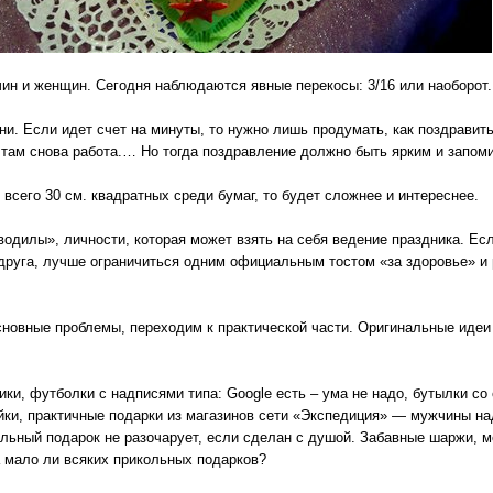
ин и женщин. Сегодня наблюдаются явные перекосы: 3/16 или наоборот.
ни. Если идет счет на минуты, то нужно лишь продумать, как поздравит
 там снова работа.… Но тогда поздравление должно быть ярким и запо
 всего 30 см. квадратных среди бумаг, то будет сложнее и интереснее.
аводилы», личности, которая может взять на себя ведение праздника. Ес
а друга, лучше ограничиться одним официальным тостом «за здоровье» и
основные проблемы, переходим к практической части. Оригинальные идеи
ки, футболки с надписями типа: Google есть – ума не надо, бутылки со
ки, практичные подарки из магазинов сети «Экспедиция» — мужчины на
альный подарок не разочарует, если сделан с душой. Забавные шаржи, м
 мало ли всяких прикольных подарков?