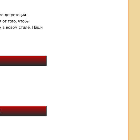
юс дегустация –
 от того, чтобы
у в новом стиле. Наши
: