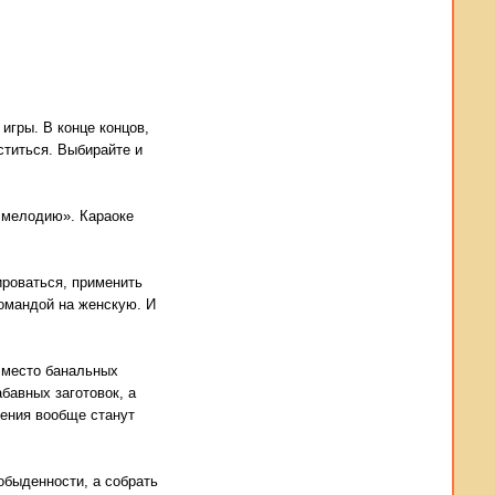
игры. В конце концов,
ститься. Выбирайте и
й мелодию». Караоке
ироваться, применить
командой на женскую. И
 Вместо банальных
бавных заготовок, а
ления вообще станут
обыденности, а собрать