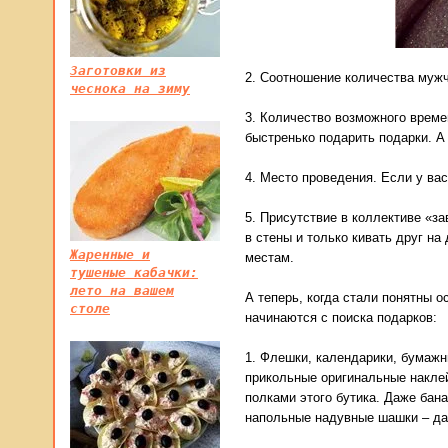
Заготовки из
2. Соотношение количества мужч
чеснока на зиму
3. Количество возможного време
быстренько подарить подарки. А
4. Место проведения. Если у вас
5. Присутствие в коллективе «з
в стены и только кивать друг н
Жаренные и
местам.
тушеные кабачки:
лето на вашем
А теперь, когда стали понятны 
столе
начинаются с поиска подарков:
1. Флешки, календарики, бумажни
прикольные оригинальные наклей
полками этого бутика. Даже бан
напольные надувные шашки – да