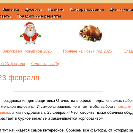
Выпечка
Десерты
Напитки
Консервирование
Для мульти
оветы
Праздничные рецепты
Закуски на Новый год 2026
Горячее на Новый год 2026
Слад
на 23 февраля
Комментарии (9)
23 февраля
 празднования дня Защитника Отечества в офисе – одна из самых наб
 женской половины. И самое страшное, не в том чтобы выбрать
подарки 
чинам
, а как поздравить с 23 февраля! Что говорить, даже обычный обед
растает в бурное веселье и заканчивается корпоративом.
т тут начинается самое интересное. Соберем все факторы, от которых з