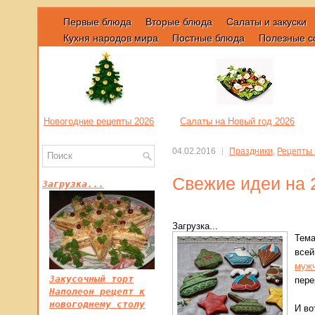
Первые блюда
Вторые блюда
Салаты и закуски
Кухня народов мира
Постные блюда
Полезные с
Новогодние рецепты 2026
Салаты на Новый год 2026
04.02.2016
Праздники
,
Рецепты 
Свежие идеи на 
Загрузка...
Загрузка...
Тема
всей
муж
Закусочный торт
пере
Наполеон рецепт к
новогоднему столу
И во