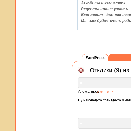
Заходите к нам опять,
Рецепты новые узнать.
Ваш визит - для нас нагр
Мы вам будем очень рад
WordPress
ВКонтак
Отклики (9) н
Александра:
2016-10-14
Ну наконец-то хоть где-то я н