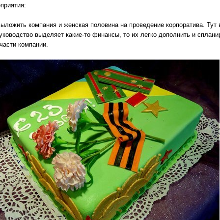
приятия:
 выложить компания и женская половина на проведение корпоратива. Тут
уководство выделяет какие-то финансы, то их легко дополнить и сплани
части компании.