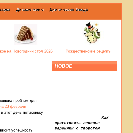
варки
Детское меню
Диетические блюда
кое на Новогодний стол 2026
Рождественские рецепты
НОВОЕ
олевших проблем для
на 23 февраля
 в этот день потихоньку
Как
приготовить ленивые
вареники с творогом
ависит успешность