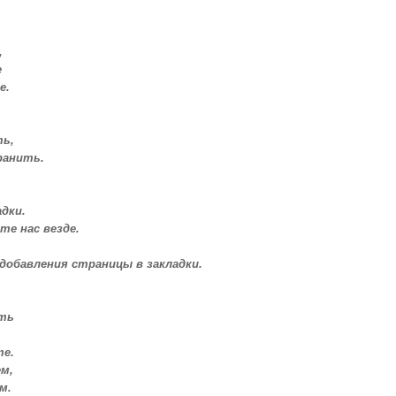
,
е
е.
ть,
ранить.
дки.
те нас везде.
 добавления страницы в закладки.
ать
е.
м,
м.