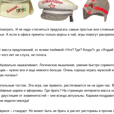
поиграть. И не надо стесняться предлагать самые простые или сложные 
лье. А если в офисе приняты только морсы и чай, игры помогут раскрепо
т масса предложений, от всеми любимой «Что? Где? Когда?» до «Угада
 кого нет ни слуха, ни голоса.
ии буквально зашкаливают. Логическое мышление, умение быстро сориент
ции – нужно все и еще немного больше. Очень хорошо играть мужской 
ая логика»!
тельным тостом. Эта игра, как правило, растягивается не на один час.
авные шаржи и афоризмы. Где брать? На страницах интернета масса за
двустишия от знаменитостей – они всегда актуальны. Караоке-поздрав
не видели никогда!
враля – стандарт. Но может быть не брать в расчет рестораны и прочие 