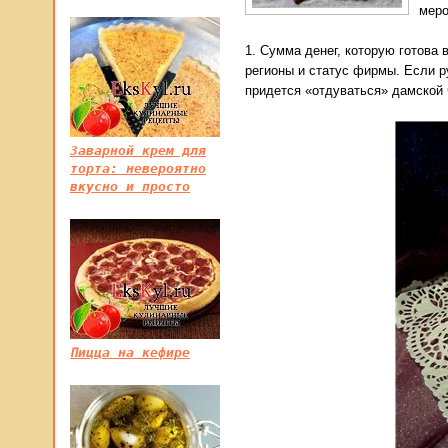
меро
1. Сумма денег, которую готова
регионы и статус фирмы. Если р
придется «отдуваться» дамской 
Заварной крем для
торта: невероятно
вкусно и просто
Пицца на кефире