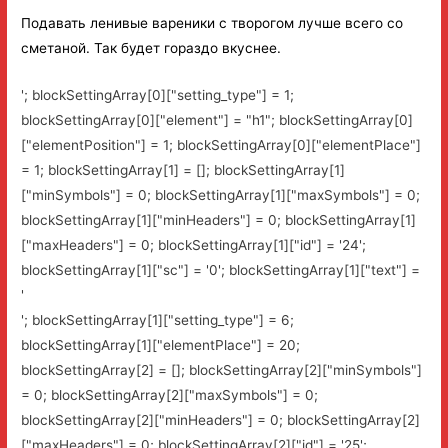
Подавать ленивые вареники с творогом лучше всего со
сметаной. Так будет гораздо вкуснее.
'; blockSettingArray[0]["setting_type"] = 1;
blockSettingArray[0]["element"] = "h1"; blockSettingArray[0]
["elementPosition"] = 1; blockSettingArray[0]["elementPlace"]
= 1; blockSettingArray[1] = []; blockSettingArray[1]
["minSymbols"] = 0; blockSettingArray[1]["maxSymbols"] = 0;
blockSettingArray[1]["minHeaders"] = 0; blockSettingArray[1]
["maxHeaders"] = 0; blockSettingArray[1]["id"] = '24';
blockSettingArray[1]["sc"] = '0'; blockSettingArray[1]["text"] =
'
'; blockSettingArray[1]["setting_type"] = 6;
blockSettingArray[1]["elementPlace"] = 20;
blockSettingArray[2] = []; blockSettingArray[2]["minSymbols"]
= 0; blockSettingArray[2]["maxSymbols"] = 0;
blockSettingArray[2]["minHeaders"] = 0; blockSettingArray[2]
["maxHeaders"] = 0; blockSettingArray[2]["id"] = '25';