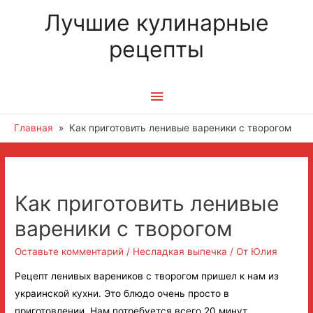
Лучшие кулинарные
рецепты
Главное
меню
Главная
Как приготовить ленивые вареники с творогом
Навигация
по
Как приготовить ленивые
записям
вареники с творогом
Оставьте комментарий
/
Несладкая выпечка
/ От
Юлия
Рецепт ленивых вареников с творогом пришел к нам из
украинской кухни. Это блюдо очень просто в
приготовлении. Нам потребуется всего 20 минут