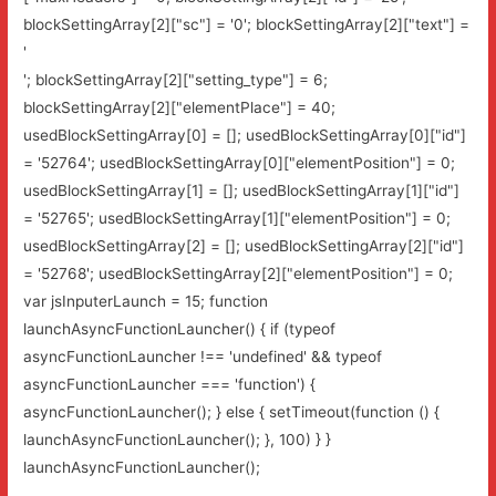
blockSettingArray[2]["sc"] = '0'; blockSettingArray[2]["text"] =
'
'; blockSettingArray[2]["setting_type"] = 6;
blockSettingArray[2]["elementPlace"] = 40;
usedBlockSettingArray[0] = []; usedBlockSettingArray[0]["id"]
= '52764'; usedBlockSettingArray[0]["elementPosition"] = 0;
usedBlockSettingArray[1] = []; usedBlockSettingArray[1]["id"]
= '52765'; usedBlockSettingArray[1]["elementPosition"] = 0;
usedBlockSettingArray[2] = []; usedBlockSettingArray[2]["id"]
= '52768'; usedBlockSettingArray[2]["elementPosition"] = 0;
var jsInputerLaunch = 15; function
launchAsyncFunctionLauncher() { if (typeof
asyncFunctionLauncher !== 'undefined' && typeof
asyncFunctionLauncher === 'function') {
asyncFunctionLauncher(); } else { setTimeout(function () {
launchAsyncFunctionLauncher(); }, 100) } }
launchAsyncFunctionLauncher();