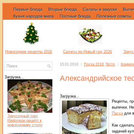
Первые блюда
Вторые блюда
Салаты и закуски
Выпе
Кухня народов мира
Постные блюда
Полезные советы
Новогодние рецепты 2026
Салаты на Новый год 2026
Закус
15.01.2016
Пасха 2018
,
Тесто
Коммен
Александрийское тес
Загрузка...
Загрузка...
Рецепты, пр
выпечки. Не
Пасха
для в
Закусочный торт
Наполеон рецепт к
новогоднему столу
Как сделать
задачей кул