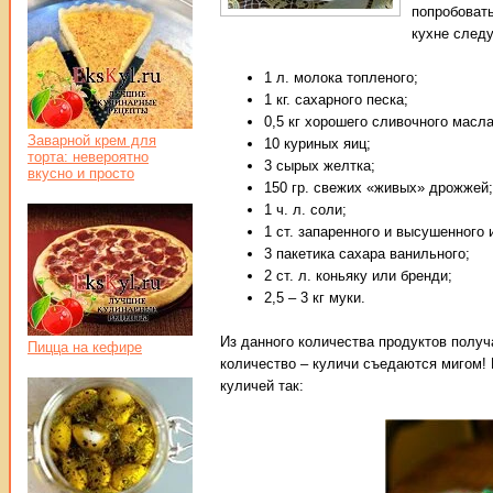
попробовать
кухне след
1 л. молока топленого;
1 кг. сахарного песка;
0,5 кг хорошего сливочного масла
Заварной крем для
10 куриных яиц;
торта: невероятно
3 сырых желтка;
вкусно и просто
150 гр. свежих «живых» дрожжей;
1 ч. л. соли;
1 ст. запаренного и высушенного 
3 пакетика сахара ванильного;
2 ст. л. коньяку или бренди;
2,5 – 3 кг муки.
Из данного количества продуктов получа
Пицца на кефире
количество – куличи съедаются мигом! 
куличей так: