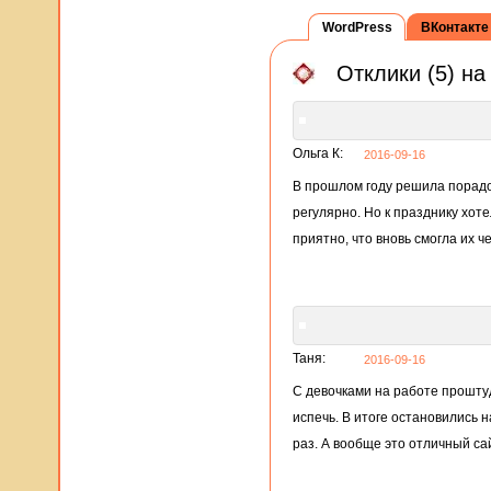
WordPress
ВКонтакте
Отклики (5) н
Ольга К:
2016-09-16
В прошлом году решила порадов
регулярно. Но к празднику хот
приятно, что вновь смогла их ч
Таня:
2016-09-16
С девочками на работе проштуд
испечь. В итоге остановились н
раз. А вообще это отличный сай