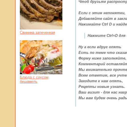
Чтоб друзьям распрост
Если с этим непонятки,
Добавляйте сайт в закла
Нажимайте Ctrl D и найде
Свинина запеченная
Нажмите Ctrl+D для
Ну а если вдруг опять
Есть по теме что сказ
Форму ниже заполняйте,
Комментарий оставляйт
Мы внимательно прочте
Всем ответим, все учте
Блюда с соусом
Заходите к нам опять,
бешамель
Рецепты новые узнать.
Ваш визит - для нас нагр
Мы вам будем очень рад