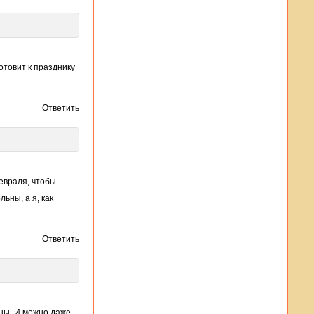
готовит к празднику
Ответить
евраля, чтобы
ьны, а я, как
Ответить
тны. И можно даже