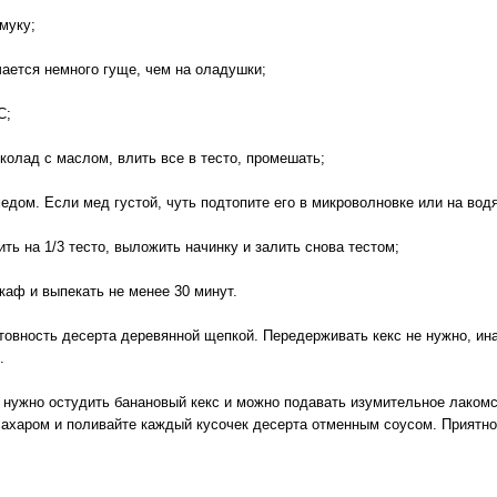
муку;
чается немного гуще, чем на оладушки;
С;
колад с маслом, влить все в тесто, промешать;
едом. Если мед густой, чуть подтопите его в микроволновке или на вод
ь на 1/3 тесто, выложить начинку и залить снова тестом;
каф и выпекать не менее 30 минут.
товность десерта деревянной щепкой. Передерживать кекс не нужно, ин
.
, нужно остудить банановый кекс и можно подавать изумительное лакомс
сахаром и поливайте каждый кусочек десерта отменным соусом. Приятно