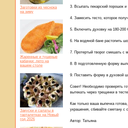
3. Всыпать пекарский порошок и 
Заготовки из чеснока
на зиму
4. Замесить тесто, которое полу
5. Включить духовку на 180-200 
6. На водяной бане растопить шо
7. Протертый творог смешать с м
Жаренные и тушеные
кабачки: лето на
8. В подготовленную форму вылит
вашем столе
9. Поставить форму в духовой ш
Совет! Необходимо проверять го
вытекать через трещинки в тесте
Как только ваша выпечка готова
украшения, сбивайте сметану с 
Закуски и салаты в
тарталетках на Новый
год 2026
Автор:
Татьяна