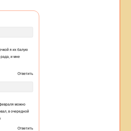
ечкой я их балую
 рада, и мне
Ответить
 февраля можно
овал, в очередной
)
Ответить