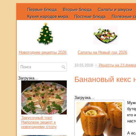
Первые блюда
Вторые блюда
Салаты и закуски
Кухня народов мира
Постные блюда
Полезные с
Новогодние рецепты 2026
Салаты на Новый год 2026
10.01.2016
Рецепты на 23 февр
Банановый кекс 
Загрузка...
Загрузка...
Мужс
буте
кто 
Закусочный торт
наст
Наполеон рецепт к
новогоднему столу
А ес