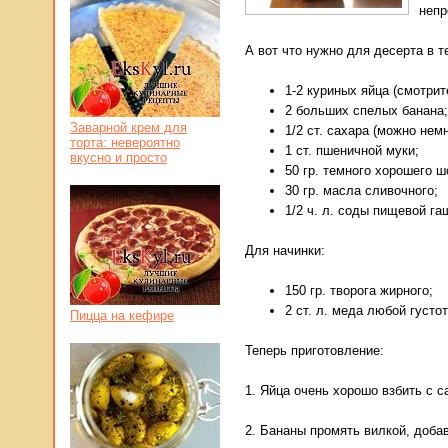
непр
А вот что нужно для десерта в т
1-2 куриных яйца (смотрит
2 больших спелых банана;
Заварной крем для
1/2 ст. сахара (можно нем
торта: невероятно
1 ст. пшеничной муки;
вкусно и просто
50 гр. темного хорошего ш
30 гр. масла сливочного;
1/2 ч. л. соды пищевой га
Для начинки:
150 гр. творога жирного;
2 ст. л. меда любой густо
Пицца на кефире
Теперь приготовление:
1. Яйца очень хорошо взбить с с
2. Бананы промять вилкой, добав