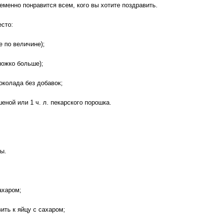
еменно понравится всем, кого вы хотите поздравить.
есто:
е по величине);
ножко больше);
околада без добавок;
шеной или 1 ч. л. пекарского порошка.
ты.
ахаром;
ить к яйцу с сахаром;