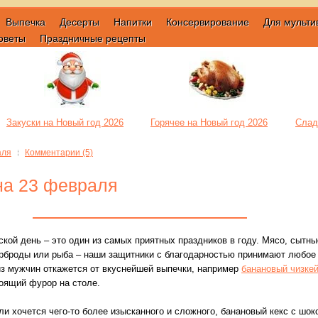
Выпечка
Десерты
Напитки
Консервирование
Для мульти
оветы
Праздничные рецепты
Закуски на Новый год 2026
Горячее на Новый год 2026
Слад
аля
Комментарии (5)
на 23 февраля
кой день – это один из самых приятных праздников в году. Мясо, сытны
рброды или рыба – наши защитники с благодарностью принимают любое 
из мужчин откажется от вкуснейшей выпечки, например
банановый чизке
оящий фурор на столе.
ли хочется чего-то более изысканного и сложного, банановый кекс с шо