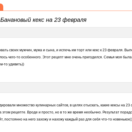
а
Банановый кекс на 23 февраля
ать своих мужчин, мужа и сына, и испечь им торт или кекс к 23 февраля. Вып
елось чего-то особенного. Этот рецепт мне очень пригодился. Семья моя была
ем-то удивить))
ировали множество кулинарных сайтов, в целях отыскать, какие кексы на 23
а этом рецепте. Вроде и просто, но в то же время необычно. Результат порад
т, постоянно на него захожу и нахожу каждый раз для себя что-то новенькое)