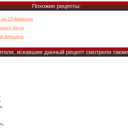
Похожие рецепты:
т на 23 февраля
еного теста
ля фуршета
ители, искавшие данный рецепт смотрели также
,
е
е.
ть,