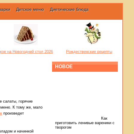
варки
Детское меню
Диетические блюда
кое на Новогодний стол 2026
Рождественские рецепты
НОВОЕ
е салаты, горячие
меню. К тому же, мало
йк
произведет
Как
приготовить ленивые вареники с
творогом
коладом и начинкой