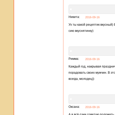
Никита:
2016-09-16
Ух ты какой рецептик вкусный) 
сию вкуснятинку)
Римма:
2016-09-16
Каждый год, накрывая празднич
порадовать своих мужчин. В эт
всегда, молодец))
Оксана:
2016-09-16
А я всё-таки советую положить