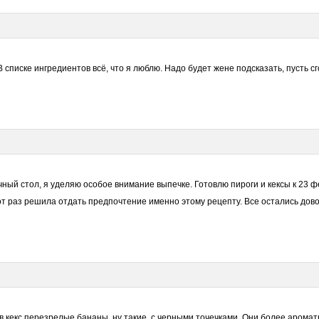
В списке ингредиентов всё, что я люблю. Надо будет жене подсказать, пусть с
ный стол, я уделяю особое внимание выпечке. Готовлю пироги и кексы к 23 ф
от раз решила отдать предпочтение именно этому рецепту. Все остались довол
 в кекс перезрелые бананы, ну такие, с черными точечками. Они более арома