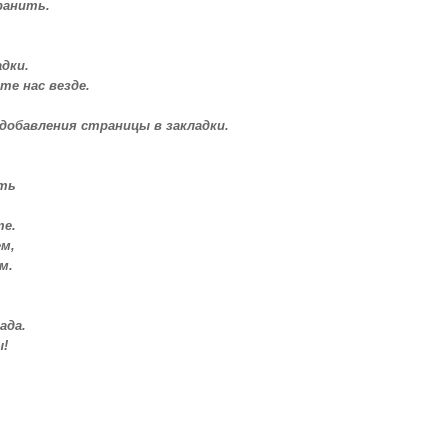
ранить.
дки.
те нас везде.
 добавления страницы в закладки.
ать
е.
м,
м.
ада.
ы!