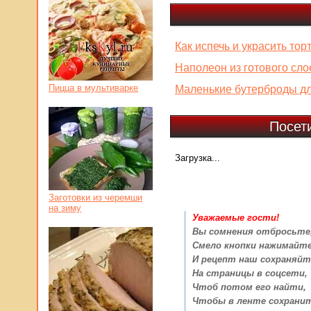
Как испечь и украсить тор
Наполеон из готового сло
Пицца в мультиварке
Маленькие бутерброды д
Посет
Загрузка...
Заготовки из черемши
на зиму
Уважаемые гости!
Вы сомнения отбросьте
Смело кнопки нажимайт
И рецепт наш сохраняйт
На страницы в соцсети,
Чтоб потом его найти,
Чтобы в ленте сохрани