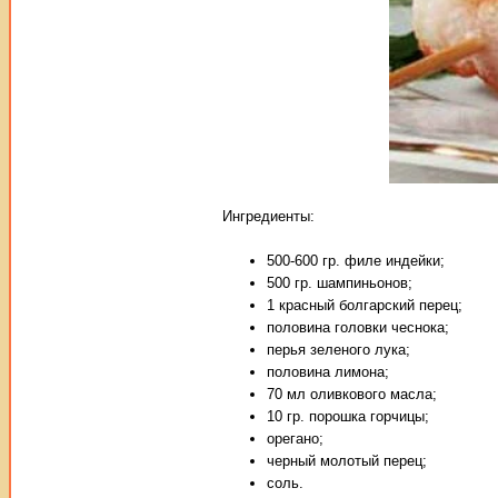
Ингредиенты:
500-600 гр. филе индейки;
500 гр. шампиньонов;
1 красный болгарский перец;
половина головки чеснока;
перья зеленого лука;
половина лимона;
70 мл оливкового масла;
10 гр. порошка горчицы;
орегано;
черный молотый перец;
соль.