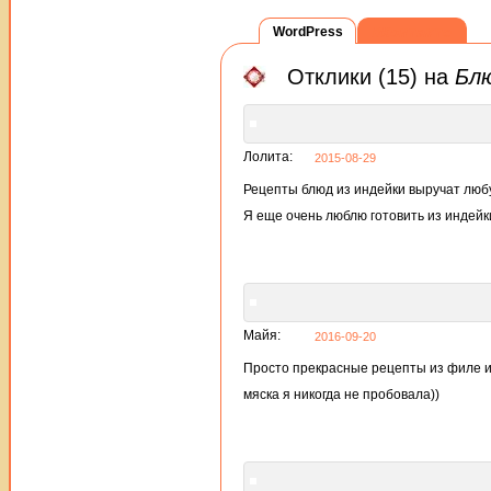
WordPress
ВКонтакте
Отклики (15) на
Блю
Лолита:
2015-08-29
Рецепты блюд из индейки выручат любу
Я еще очень люблю готовить из индей
Майя:
2016-09-20
Просто прекрасные рецепты из филе и
мяска я никогда не пробовала))