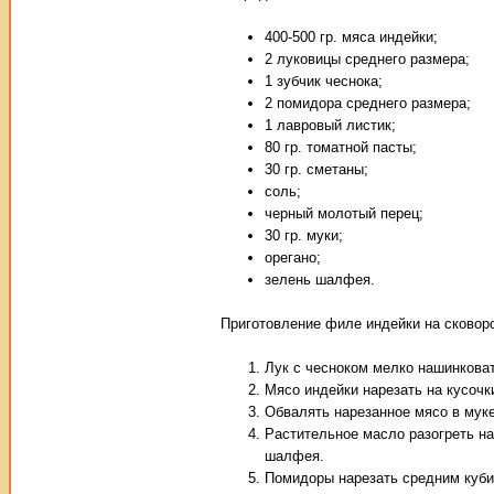
400-500 гр. мяса индейки;
2 луковицы среднего размера;
1 зубчик чеснока;
2 помидора среднего размера;
1 лавровый листик;
80 гр. томатной пасты;
30 гр. сметаны;
соль;
черный молотый перец;
30 гр. муки;
орегано;
зелень шалфея.
Приготовление филе индейки на сковор
Лук с чесноком мелко нашинковат
Мясо индейки нарезать на кусочк
Обвалять нарезанное мясо в муке
Растительное масло разогреть на
шалфея.
Помидоры нарезать средним кубик