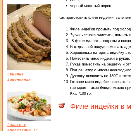
черный молотый перец.
Как приготовить филе индейки, запеченн
Филе индейки промыть под холод
Зубки чеснока очистить, помыть 
В филе сделать надрезы и нашпи
В отдельной посуде смешать адж
Хорошенько натереть индейку эт
Поместить мясо индейки в рукав,
Рукав поместить на решетку и отп
Под решетку с мясом необходимо 
Свинина
Духовку включить на 180С и гото
запеченная
Готовое мясо индейки нарезать н
гарниром. Такое блюдо можно при
Ккал/100 гр.
Филе индейки в м
Салаты с
креветками 13