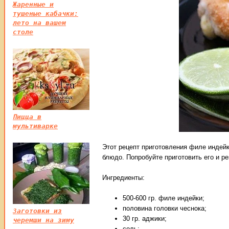
Жаренные и
тушеные кабачки:
лето на вашем
столе
Пицца в
мультиварке
Этот рецепт приготовления филе индейк
блюдо. Попробуйте приготовить его и ре
Ингредиенты:
500-600 гр. филе индейки;
половина головки чеснока;
Заготовки из
30 гр. аджики;
черемши на зиму
соль;