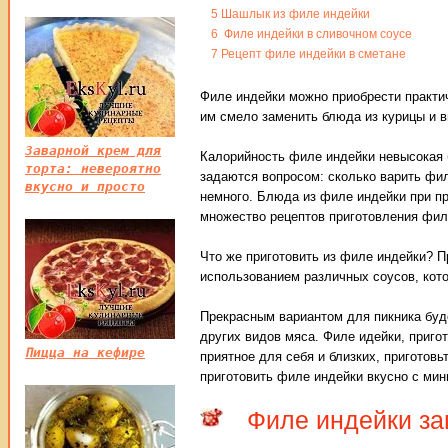
5
Шашлык из филе индейки
6
Филе индейки в сливочном соусе
7
Рецепт филе индейки в сметане
Филе индейки можно приобрести практич
им смело заменить блюда из курицы и в
Заварной крем для
Калорийность филе индейки невысокая 
торта: невероятно
задаются вопросом: сколько варить фил
вкусно и просто
немного. Блюда из филе индейки при п
множество рецептов приготовления фил
Что же приготовить из филе индейки? П
использованием различных соусов, кото
Прекрасным вариантом для пикника буде
других видов мяса. Филе идейки, приго
Пицца на кефире
приятное для себя и близких, приготов
приготовить филе индейки вкусно с ми
Филе индейки за