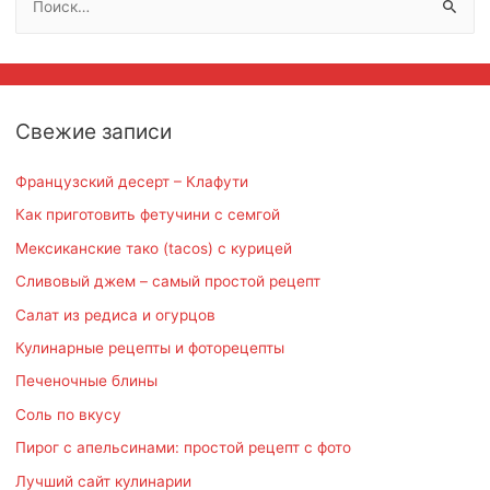
а
й
т
и
Свежие записи
:
Французский десерт – Клафути
Как приготовить фетучини с семгой
Мексиканские тако (tacos) с курицей
Сливовый джем – самый простой рецепт
Салат из редиса и огурцов
Кулинарные рецепты и фоторецепты
Печеночные блины
Соль по вкусу
Пирог с апельсинами: простой рецепт с фото
Лучший сайт кулинарии