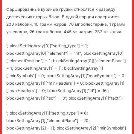
Фаршированные куриные грудки относятся к разряду
диетических вторых блюд. В одной порции содержится
200 калорий, 10 грамм жиров, 76 мг холестерина, 1 грамм
углеводов, 26 грамм белка, 445 мг натрия, 232 мг калия.
'; blockSettingArray[0]["setting_type"] = 1;
blockSettingArray[0]["element"] = "h1"; blockSettingArray[0]
["elementPosition"] = 1; blockSettingArray[0]["elementPlace"]
= 1; blockSettingArray[1] = []; blockSettingArray[1]
["minSymbols"] = 0; blockSettingArray[1]["maxSymbols"] = 0;
blockSettingArray[1]["minHeaders"] = 0; blockSettingArray[1]
["maxHeaders"] = 0; blockSettingArray[1]["id"] = '16';
blockSettingArray[1]["sc"] = '0'; blockSettingArray[1]["text"] =
'
'; blockSettingArray[1]["setting_type"] = 6;
blockSettingArray[1]["elementPlace"] = 20;
blockSettingArray[2] = []; blockSettingArray[2]["minSymbols"]