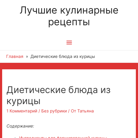
Лучшие кулинарные
рецепты
Главное
меню
Главная
Диетические блюда из курицы
Навигация
по
Диетические блюда из
записям
курицы
1 Комментарий
/
Без рубрики
/ От
Татьяна
Содержание:
Ингредиенты для фаршированной курицы