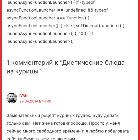
launchAsyncFunctionLauncher() { if (typeof
asyncFunctionLauncher !== 'undefined' && typeof
asyncFunctionLauncher === 'function') {
asyncFunctionLauncher(); } else { setTimeout(function () {
launchAsyncFunctionLauncher(); }, 100) } }
launchAsyncFunctionLauncher();
1 комментарий к “Диетические блюда
из курицы”
IVAN
29.04.2014 В 14:40
Замечательный рецепт куриных грудок. Буду делать
только сам. Нет жена готовит хорошо. Просто у меня
сейчас много свободного времени и я люблю побаловать,
себя любимого, чем то вкусным.