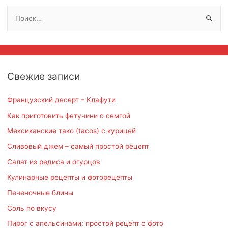
Н
а
й
т
и
Свежие записи
:
Французский десерт – Клафути
Как приготовить фетучини с семгой
Мексиканские тако (tacos) с курицей
Сливовый джем – самый простой рецепт
Салат из редиса и огурцов
Кулинарные рецепты и фоторецепты
Печеночные блины
Соль по вкусу
Пирог с апельсинами: простой рецепт с фото