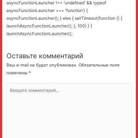
asyncFunctionLauncher !== 'undefined' && typeof
asyncFunctionLauncher === 'function') {
asyncFunctionLauncher(); } else { setTimeout(function () {
launchAsyncFunctionLauncher(); }, 100) } }
launchAsyncFunctionLauncher();
Оставьте комментарий
Ваш e-mail не будет опубликован.
Обязательные поля
помечены
*
Введите
комментарий...