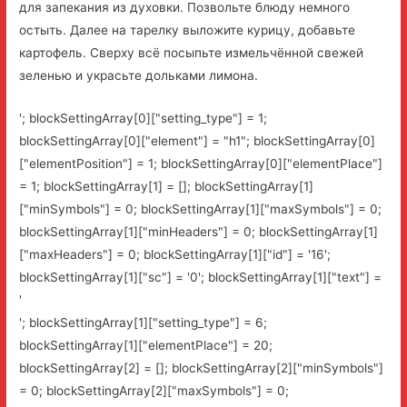
для запекания из духовки. Позвольте блюду немного
остыть. Далее на тарелку выложите курицу, добавьте
картофель. Сверху всё посыпьте измельчённой свежей
зеленью и украсьте дольками лимона.
'; blockSettingArray[0]["setting_type"] = 1;
blockSettingArray[0]["element"] = "h1"; blockSettingArray[0]
["elementPosition"] = 1; blockSettingArray[0]["elementPlace"]
= 1; blockSettingArray[1] = []; blockSettingArray[1]
["minSymbols"] = 0; blockSettingArray[1]["maxSymbols"] = 0;
blockSettingArray[1]["minHeaders"] = 0; blockSettingArray[1]
["maxHeaders"] = 0; blockSettingArray[1]["id"] = '16';
blockSettingArray[1]["sc"] = '0'; blockSettingArray[1]["text"] =
'
'; blockSettingArray[1]["setting_type"] = 6;
blockSettingArray[1]["elementPlace"] = 20;
blockSettingArray[2] = []; blockSettingArray[2]["minSymbols"]
= 0; blockSettingArray[2]["maxSymbols"] = 0;