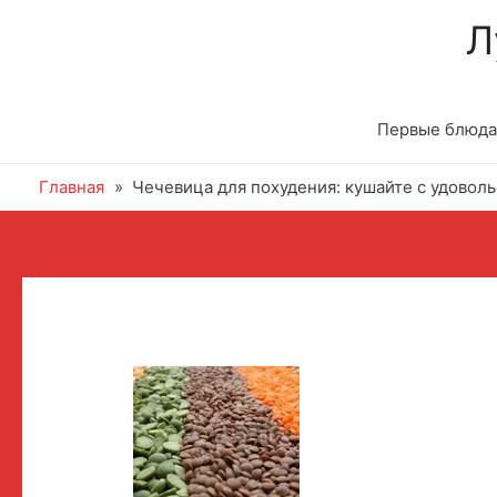
Л
Первые блюда
Главная
Чечевица для похудения: кушайте с удовол
Навигация
по
записям