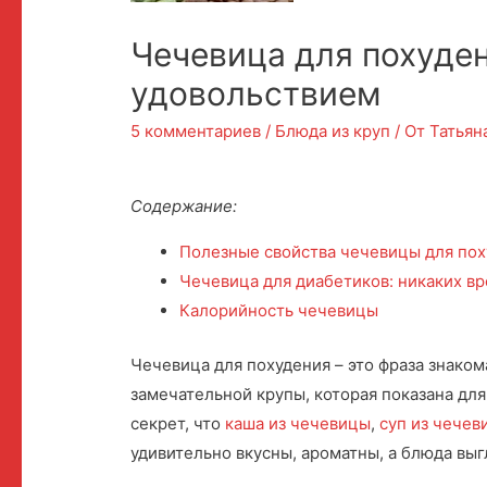
Чечевица для похуден
удовольствием
5 комментариев
/
Блюда из круп
/ От
Татьян
Содержание:
Полезные свойства чечевицы для по
Чечевица для диабетиков: никаких в
Калорийность чечевицы
Чечевица для похудения – это фраза знако
замечательной крупы, которая показана дл
секрет, что
каша из чечевицы
,
суп из чечев
удивительно вкусны, ароматны, а блюда выг