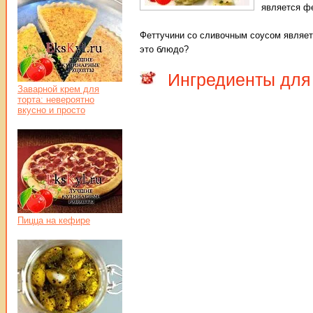
является фе
Феттучини со сливочным соусом являетс
это блюдо?
Ингредиенты для
Заварной крем для
торта: невероятно
вкусно и просто
Пицца на кефире