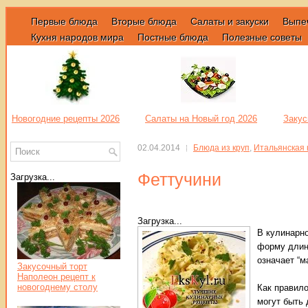
Первые блюда
Вторые блюда
Салаты и закуски
Выпе
Кухня народов мира
Постные блюда
Полезные советы
Новогодние рецепты 2026
Салаты на Новый год 2026
Закус
02.04.2014
Блюда из круп
,
Итальянская 
Феттучини
Загрузка...
Загрузка...
В кулинарно
форму длин
означает “м
Закусочный торт
Наполеон рецепт к
новогоднему столу
Как правило
могут быть