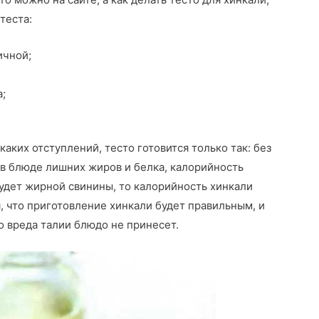
теста:
ичной;
а;
аких отступлений, тесто готовится только так: без
 в блюде лишних жиров и белка, калорийность
будет жирной свинины, то калорийность хинкали
ая, что приготовление хинкали будет правильным, и
о вреда талии блюдо не принесет.