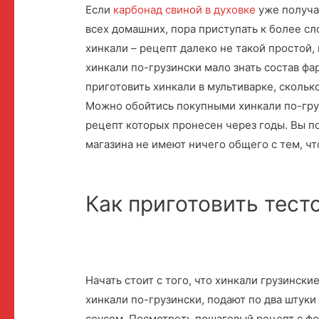
Если
карбонад свиной в духовке
уже получа
всех домашних, пора приступать к более с
хинкали – рецепт далеко не такой простой,
хинкали по-грузински мало знать состав фа
приготовить хинкали в мультиварке, скольк
Можно обойтись покупными хинкали по-груз
рецепт которых пронесен через годы. Вы по
магазина не имеют ничего общего с тем, чт
Как приготовить тест
Начать стоит с того, что хинкали грузински
хинкали по-грузински, подают по два штуки
соусом. Посмотреть пошаговый рецепт с фот