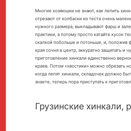
Многие хозяюшки не знают, как лепить хин
отрезают от колбаски из теста очень мален
нужного размера, выкладывают фарш и зале
практики, а потому просто катайте кусок те
скалкой побольше и потоньше, и, положив ф
края сочня в центр, аккуратно защипать и 
приготовление хинкали единственно верное
краев. Потом «хвостики» можно обрезать но
когда лепят хинкали, складочек должно быть
знаете, теперь пора приступать к приготов
Грузинские хинкали, 