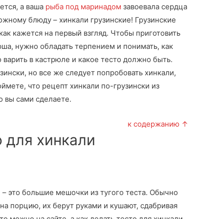
ется, а ваша
рыба под маринадом
завоевала сердца
ложному блюду – хинкали грузинские!
Грузинские
 как кажется на первый взгляд. Чтобы приготовить
рша, нужно обладать терпением и понимать, как
о варить в кастрюле и какое тесто должно быть.
ински, но все же следует попробовать хинкали,
ймете, что рецепт хинкали по-грузински из
о вы сами сделаете.
к содержанию ↑
о для хинкали
е – это большие мешочки из тугого теста. Обычно
 на порцию, их берут руками и кушают, сдабривая
о можно на сайте, а как делать тесто для хинкали,