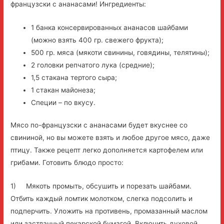
французски с ананасами! Ингредиенты:
1 банка консервированных ананасов шайбами
(можно взять 400 гр. свежего фрукта);
500 гр. мяса (мякоти свинины, говядины, телятины);
2 головки репчатого лука (средние);
1,5 стакана тертого сыра;
1 стакан майонеза;
Специи – по вкусу.
Мясо по-французски с ананасами будет вкуснее со
свининой, но вы можете взять и любое другое мясо, даже
птицу. Также рецепт легко дополняется картофелем или
грибами. Готовить блюдо просто:
1) Мякоть промыть, обсушить и порезать шайбами.
Отбить каждый ломтик молотком, слегка подсолить и
подперчить. Уложить на противень, промазанный маслом
или застланный пекарской бумагой. Включить духовой