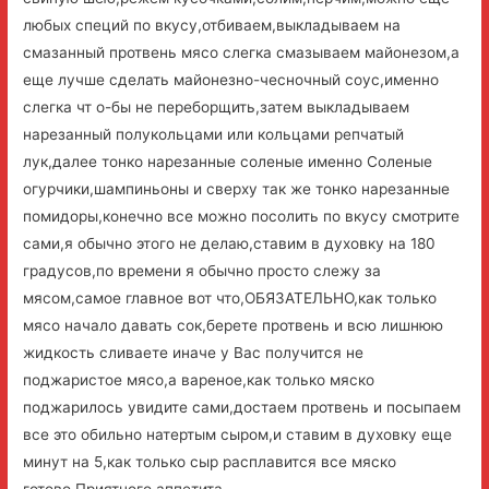
любых специй по вкусу,отбиваем,выкладываем на
смазанный протвень мясо слегка смазываем майонезом,а
еще лучше сделать майонезно-чесночный соус,именно
слегка чт о-бы не переборщить,затем выкладываем
нарезанный полукольцами или кольцами репчатый
лук,далее тонко нарезанные соленые именно Соленые
огурчики,шампиньоны и сверху так же тонко нарезанные
помидоры,конечно все можно посолить по вкусу смотрите
сами,я обычно этого не делаю,ставим в духовку на 180
градусов,по времени я обычно просто слежу за
мясом,самое главное вот что,ОБЯЗАТЕЛЬНО,как только
мясо начало давать сок,берете протвень и всю лишнюю
жидкость сливаете иначе у Вас получится не
поджаристое мясо,а вареное,как только мяско
поджарилось увидите сами,достаем протвень и посыпаем
все это обильно натертым сыром,и ставим в духовку еще
минут на 5,как только сыр расплавится все мяско
готово.Приятного аппетита.