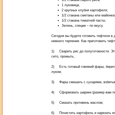
1 луковица;
2 крупных клубня картофеля;
1/2 стакана сметаны или майонез
1/2 стакана томатной пасты;
Зелень, специи – по вкусу.
Сегодня вы будете готовить тефтели в д
немного терпения. Как приготовить тефт
1) Сварить рис до полуготовности. Это 
сито, промыть;
2) Есть готовый говяжий фарш, берите 
луком;
3) Фарш смешать с сухарями, взбитым
4) Сформовать шарики (размер вам под
5) Смазать противень маслом;
6) Почистить картофель и нарезать е