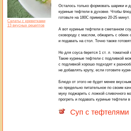
Осталось только формовать шарики и де
куриные тефтели в духовке. Чтобы блюд
готовьте на 180С примерно 20-25 минут.
Салаты с креветками
13 вкусных рецептов
А вот куриные тефтели в сметанном соу
сковороду с маслом, обжарить с обеих 
и подавать на стол. Точно также готовя
Но для соуса берется 1 ст. л. томатно
Такие куриные тефтели с подливкой мож
с подливкой хорошо подходят к разнооб
не добавлять крупу, если готовите кури
Блюдо от этого не будет менее вкусным
но предельно питательное по своим кач
муку поджарить с ложкой сливочного ма
прогреть и подавать куриные тефтели в
Суп с тефтелями