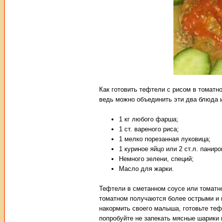
Как готовить тефтели с рисом в томатн
ведь можно объединить эти два блюда и
1 кг любого фарша;
1 ст. вареного риса;
1 мелко порезанная луковица;
1 куриное яйцо или 2 ст.л. панир
Немного зелени, специй;
Масло для жарки.
Тефтели в сметанном соусе или томатно
томатном получаются более острыми и п
накормить своего малыша, готовьте теф
попробуйте не запекать мясные шарики 