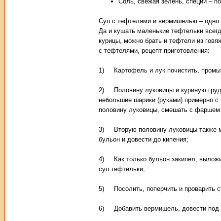
Соль, свежая зелень, специи – по
Суп с тефтелями и вермишелью – одно 
Да и кушать маленькие тефтельки всегд
курицы, можно брать и тефтели из говя
с тефтелями, рецепт приготовления:
1) Картофель и лук почистить, промы
2) Половину луковицы и куриную грудк
небольшие шарики (руками) примерно с 
половину луковицы, смешать с фаршем 
3) Вторую половину луковицы также ме
бульон и довести до кипения;
4) Как только бульон закипел, выложит
суп тефтельки;
5) Посолить, поперчить и проварить с
6) Добавить вермишель, довести под к