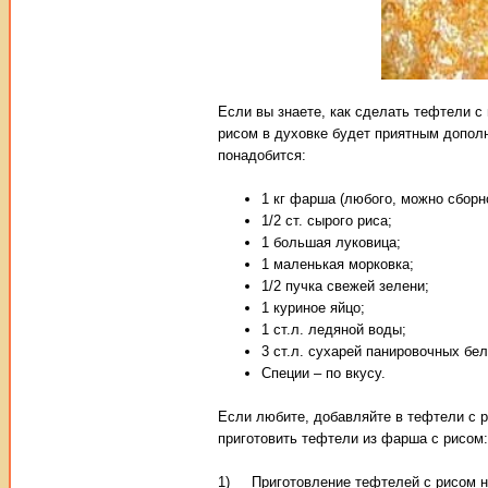
Если вы знаете, как сделать тефтели с 
рисом в духовке будет приятным допол
понадобится:
1 кг фарша (любого, можно сборно
1/2 ст. сырого риса;
1 большая луковица;
1 маленькая морковка;
1/2 пучка свежей зелени;
1 куриное яйцо;
1 ст.л. ледяной воды;
3 ст.л. сухарей панировочных бе
Специи – по вкусу.
Если любите, добавляйте в тефтели с р
приготовить тефтели из фарша с рисом:
1) Приготовление тефтелей с рисом нач