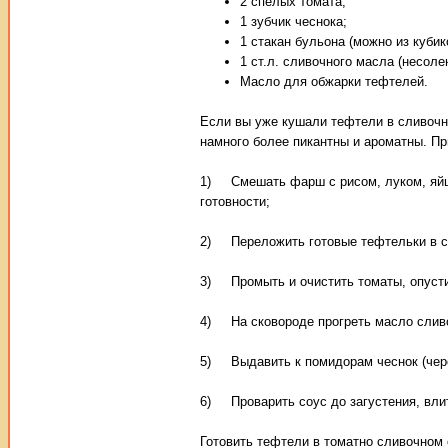
2 спелых томата;
1 зубчик чеснока;
1 стакан бульона (можно из кубик
1 ст.л. сливочного масла (несоле
Масло для обжарки тефтелей.
Если вы уже кушали тефтели в сливочно
намного более пикантны и ароматны. Пр
1) Смешать фарш с рисом, луком, яйцо
готовности;
2) Переложить готовые тефтельки в со
3) Промыть и очистить томаты, опустит
4) На сковороде прогреть масло сливо
5) Выдавить к помидорам чеснок (через
6) Проварить соус до загустения, влит
Готовить тефтели в томатно сливочном 