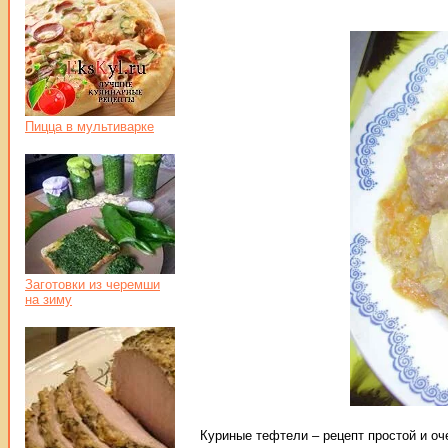
Пицца в мультиварке
Заготовки из черемши
на зиму
Куриные тефтели – рецепт простой и оч