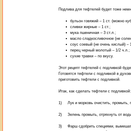
Подлива для тефтелей будет тоже немно
бульон говяжий – 1 ст. (можно куб
сливки жирные – 1 ст.;
мука пшеничная – 3 ст.л.;
масло сладкосливочное (не солено
соус соевый (не очень кислый) – 1
перец черный молотый – 1/2 ч.л.;
сухие травки – по вкусу.
Этот рецепт тефтелей с подливкой будет
Готовятся тефтели с подливкой в духовк
приготовить тефтели с подливкой.
Итак, как сделать тефтели с подливкой:
1) Лук и морковь очистить, промыть, п
2) Зелень промыть, отряхнуть от воды
3) Фарш сдобрить специями, вымешать