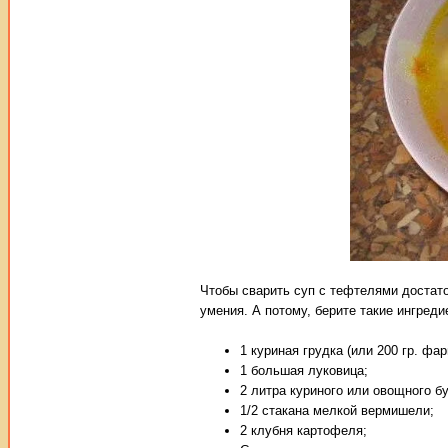
Чтобы сварить суп с тефтелями достато
умения. А потому, берите такие ингреди
1 куриная грудка (или 200 гр. фа
1 большая луковица;
2 литра куриного или овощного б
1/2 стакана мелкой вермишели;
2 клубня картофеля;