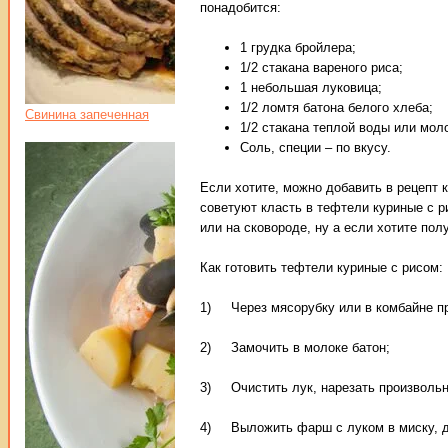
понадобится:
1 грудка бройлера;
1/2 стакана вареного риса;
1 небольшая луковица;
1/2 ломтя батона белого хлеба;
Свинина запеченная
1/2 стакана теплой воды или мол
Соль, специи – по вкусу.
Если хотите, можно добавить в рецепт 
советуют класть в тефтели куриные с 
или на сковороде, ну а если хотите по
Как готовить тефтели куриные с рисом:
1) Через мясорубку или в комбайне пр
2) Замочить в молоке батон;
3) Очистить лук, нарезать произвольно
4) Выложить фарш с луком в миску, до