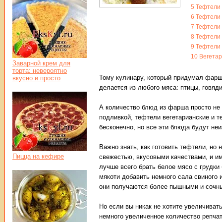
5
Тефтели 
6
Тефтели 
7
Тефтели 
8
Тефтели 
9
Тефтели
10
Вегетар
Заварной крем для
торта: невероятно
Тому кулинару, который придумал фарш,
вкусно и просто
делается из любого мяса: птицы, говяд
А количество блюд из фарша просто не 
подливкой, тефтели вегетарианские и т
бесконечно, но все эти блюда будут не
Важно знать, как готовить тефтели, но
Пицца на кефире
свежестью, вкусовыми качествами, и им
лучше всего брать белое мясо с грудки 
мякоти добавить немного сала свиного 
они получаются более пышными и сочн
Но если вы никак не хотите увеличива
немного увеличенное количество репчат