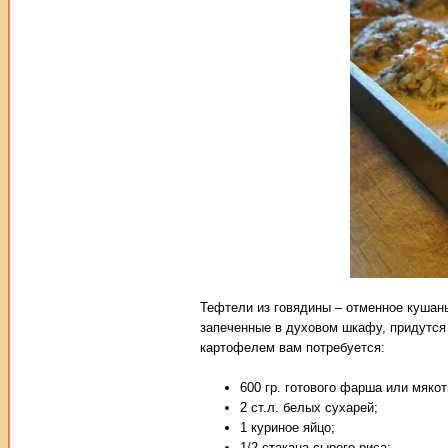
Тефтели из говядины – отменное кушанье
запеченные в духовом шкафу, придутся 
картофелем вам потребуется:
600 гр. готового фарша или мякот
2 ст.л. белых сухарей;
1 куриное яйцо;
1/2 стакана сырого риса;