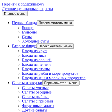
Перейти к содержимому
Лучшие кулинарные рецепты
Главное меню
Первые блюда
Переключатель меню
Борщи
Бульоны
Супы
Холодные супы
Вторые блюда
Переключатель меню
Блюда из круп
Блюда из мяса
Блюда из овощей
Блюда из печени
Блюда из птицы
Блюда из рыбы и морепродуктов
Блюда из яиц и молочных продуктов
Салаты и закуски
Переключатель меню
Салаты мясные
Салаты овощные
Салаты рыбные
Салаты с грибами
Фруктовые салаты
Другие салаты