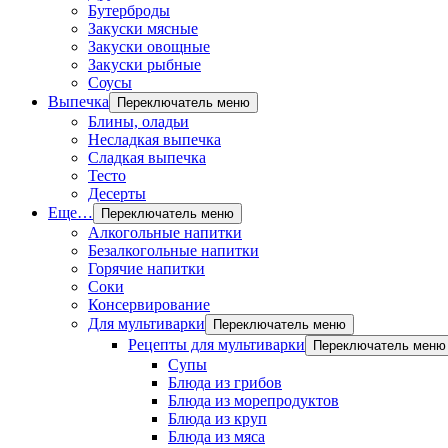
Бутерброды
Закуски мясные
Закуски овощные
Закуски рыбные
Соусы
Выпечка
Переключатель меню
Блины, оладьи
Несладкая выпечка
Сладкая выпечка
Тесто
Десерты
Еще…
Переключатель меню
Алкогольные напитки
Безалкогольные напитки
Горячие напитки
Соки
Консервирование
Для мультиварки
Переключатель меню
Рецепты для мультиварки
Переключатель меню
Супы
Блюда из грибов
Блюда из морепродуктов
Блюда из круп
Блюда из мяса