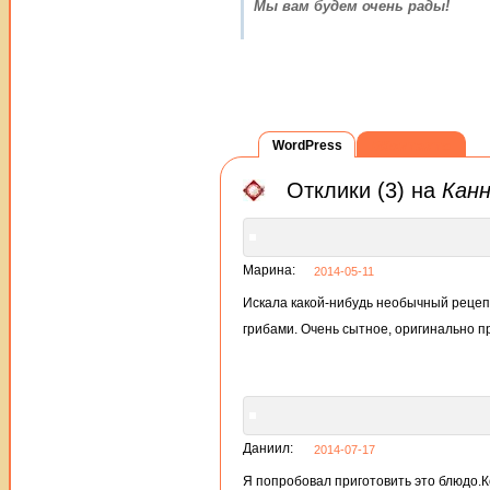
Мы вам будем очень рады!
WordPress
ВКонтакте
Отклики (3) на
Канн
Марина:
2014-05-11
Искала какой-нибудь необычный рецепт
грибами. Очень сытное, оригинально п
Даниил:
2014-07-17
Я попробовал приготовить это блюдо.Ко