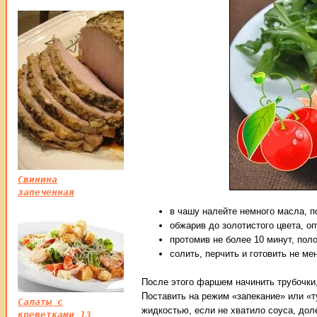
Свинина
запеченная
в чашу налейте немного масла, п
обжарив до золотистого цвета, о
протомив не более 10 минут, пол
солить, перчить и готовить не ме
После этого фаршем начинить трубочки,
Поставить на режим «запекание» или «т
Салаты с
жидкостью, если не хватило соуса, дол
креветками 13