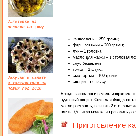
Заготовки из
чеснока на зиму
каннеллони – 250 грамм;
фарш говяжий – 200 грамм;
лук – 1 головка;
масло для жарки – 1 столовая ло
соус бешамель;
томат – 1 штука;
сыр тертый – 100 грамм;
Закуски и салаты
специи – по вкусу.
в тарталетках на
Новый год 2018
Блюдо каннеллони в мальтиварке мало ч
чудесный рецепт. Соус для блюда есть 
масла растопить, всыпать 2 столовые л
влить 0,5 литра молока и проварить до 
Приготовление к