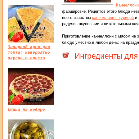
Каннеллони
фаршировке.
Рецептов этого блюда неве
всего известны
каннеллони с курицей
и 
радуясь вкусовыми и питательными кач
Приготовление каннеллони с мясом не з
блюдо уместно в любой день: на праздн
Заварной крем для
торта: невероятно
Ингредиенты для
вкусно и просто
Пицца на кефире