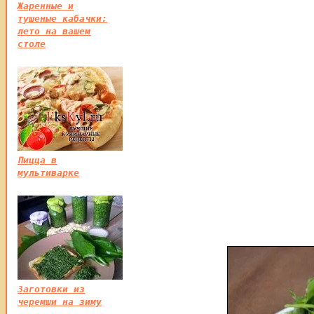
Жаренные и
тушеные кабачки:
лето на вашем
столе
Пицца в
мультиварке
Заготовки из
черемши на зиму