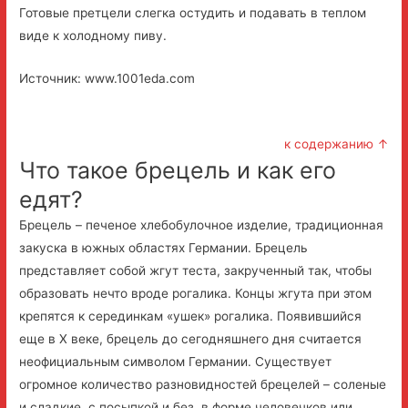
Готовые претцели слегка остудить и подавать в теплом
виде к холодному пиву.
Источник: www.1001eda.com
к содержанию ↑
Что такое брецель и как его
едят?
Брецель – печеное хлебобулочное изделие, традиционная
закуска в южных областях Германии. Брецель
представляет собой жгут теста, закрученный так, чтобы
образовать нечто вроде рогалика. Концы жгута при этом
крепятся к серединкам «ушек» рогалика. Появившийся
еще в X веке, брецель до сегодняшнего дня считается
неофициальным символом Германии. Существует
огромное количество разновидностей брецелей – соленые
и сладкие, с посыпкой и без, в форме человечков или