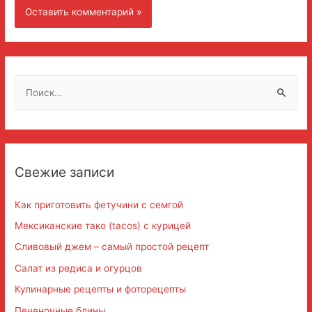
Н
а
й
т
и
Свежие записи
:
Как приготовить фетучини с семгой
Мексиканские тако (tacos) с курицей
Сливовый джем – самый простой рецепт
Салат из редиса и огурцов
Кулинарные рецепты и фоторецепты
Печеночные блины