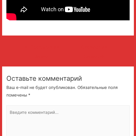
Навигация
←
Предыдущая
Следующая
по
Запись
Запись
→
записям
Оставьте комментарий
Ваш e-mail не будет опубликован.
Обязательные поля
помечены
*
Введите
комментарий...