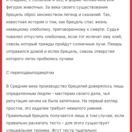
фигурок животных. За века своего существования
брецель оброс множеством легенд и сказаний. Так,
известная история о том, как брецель спас жизнь
немецкому хлебопеку, приговоренному к смерти. Судья
повелел отпустить хлебопека, если тот испечет ему хлеб,
сквозь который трижды пройдут солнечные лучи. Пекарь
отправился домой и испек брецель, сквозь отверстия
которого легко пробились лучики.
С переподвыподвертом
В Средние века производство брецелей доверялось лишь
определенным людям – мастерам своего дела, чья
репутация ничем не была запятнана. На первый взгляд
простое, это изделие требует немалого умения.
Правильный брецель получается лишь в том случае, если
правильно раскатать тесто – для этого существует
специальная техника. Жгут теста тщательно