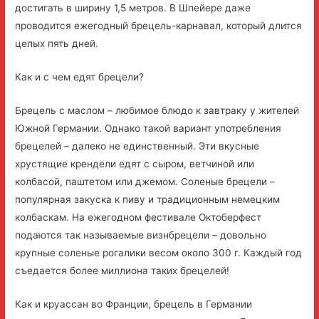
достигать в ширину 1,5 метров. В Шпейере даже
проводится ежегодный брецель-карнавал, который длится
целых пять дней.
Как и с чем едят брецели?
Брецель с маслом – любимое блюдо к завтраку у жителей
Южной Германии. Однако такой вариант употребления
брецелей – далеко не единственный. Эти вкусные
хрустящие крендели едят с сыром, ветчиной или
колбасой, паштетом или джемом. Соленые брецели –
популярная закуска к пиву и традиционным немецким
колбаскам. На ежегодном фестивале Октоберфест
подаются так называемые визнбрецели – довольно
крупные соленые рогалики весом около 300 г. Каждый год
съедается более миллиона таких брецелей!
Как и круассан во Франции, брецель в Германии