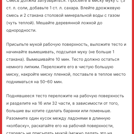
Смесь должна запузыриться. Просейте в миску муку с 1,5
ст. л. соли, добавьте 1 ст. л. сахара. Влейте дрожжевую
смесь и 2 стакана столовой минеральной воды с газом
(чуть теплой). Мешайте деревянной ложкой до
однородности.
Присыпьте мукой рабочую поверхность, выложите тесто и
начинайте вымешивать, подсыпая муку (не больше 1
стакана). Вымешивайте 10 мин. Тесто должно остаться
немного липким. Переложите его в чистую большую
миску, накройте миску пленкой, поставьте в теплое место
подниматься на 50–60 мин.
Поднявшееся тесто переложите на рабочую поверхность
и разделите на 16 или 32 части, в зависимости от того,
большие вы хотите сделать баранки или поменьше.
Разомните один кусок между ладонями в длинную
«колбаску», раскатайте его на рабочей поверхности,
стараясь не присыпать мукой (можно делать это на