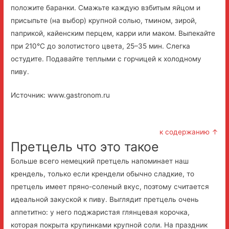
положите баранки. Смажьте каждую взбитым яйцом и
присыпьте (на выбор) крупной солью, тмином, зирой,
паприкой, кайенским перцем, карри или маком. Выпекайте
при 210°С до золотистого цвета, 25–35 мин. Слегка
остудите. Подавайте теплыми с горчицей к холодному
пиву.
Источник: www.gastronom.ru
к содержанию ↑
Претцель что это такое
Больше всего немецкий претцель напоминает наш
крендель, только если крендели обычно сладкие, то
претцель имеет пряно-соленый вкус, поэтому считается
идеальной закуской к пиву. Выглядит претцель очень
аппетитно: у него поджаристая глянцевая корочка,
которая покрыта крупинками крупной соли. На праздник