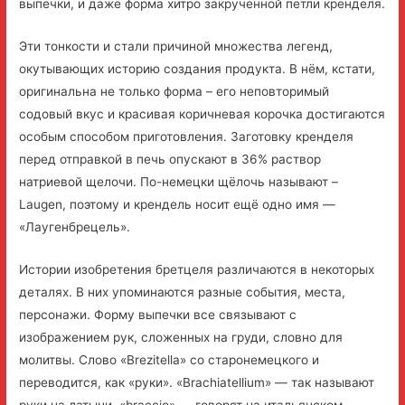
выпечки, и даже форма хитро закрученной петли кренделя.
Эти тонкости и стали причиной множества легенд,
окутывающих историю создания продукта. В нём, кстати,
оригинальна не только форма – его неповторимый
содовый вкус и красивая коричневая корочка достигаются
особым способом приготовления. Заготовку кренделя
перед отправкой в печь опускают в 36% раствор
натриевой щелочи. По-немецки щёлочь называют –
Laugen, поэтому и крендель носит ещё одно имя —
«Лаугенбрецель».
Истории изобретения бретцеля различаются в некоторых
деталях. В них упоминаются разные события, места,
персонажи. Форму выпечки все связывают с
изображением рук, сложенных на груди, словно для
молитвы. Слово «Brezitella» со старонемецкого и
переводится, как «руки». «Brachiatellium» — так называют
руки на латыни, «braccio» — говорят на итальянском.