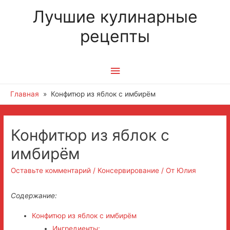
Лучшие кулинарные
рецепты
Главное
меню
Главная
Конфитюр из яблок с имбирём
Навигация
Конфитюр из яблок с
по
имбирём
записям
Оставьте комментарий
/
Консервирование
/ От
Юлия
Содержание:
Конфитюр из яблок с имбирём
Ингредиенты: