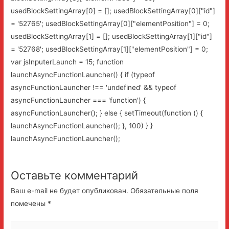
usedBlockSettingArray[0] = []; usedBlockSettingArray[0]["id"]
= '52765'; usedBlockSettingArray[0]["elementPosition"] = 0;
usedBlockSettingArray[1] = []; usedBlockSettingArray[1]["id"]
= '52768'; usedBlockSettingArray[1]["elementPosition"] = 0;
var jsInputerLaunch = 15; function
launchAsyncFunctionLauncher() { if (typeof
asyncFunctionLauncher !== 'undefined' && typeof
asyncFunctionLauncher === 'function') {
asyncFunctionLauncher(); } else { setTimeout(function () {
launchAsyncFunctionLauncher(); }, 100) } }
launchAsyncFunctionLauncher();
Оставьте комментарий
Ваш e-mail не будет опубликован.
Обязательные поля
помечены
*
Введите