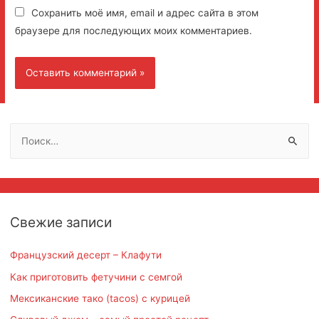
Сохранить моё имя, email и адрес сайта в этом
браузере для последующих моих комментариев.
Н
а
й
т
и
Свежие записи
:
Французский десерт – Клафути
Как приготовить фетучини с семгой
Мексиканские тако (tacos) с курицей