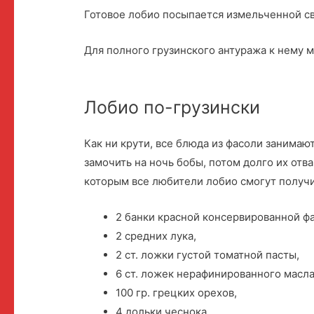
Готовое лобио посыпается измельченной св
Для полного грузинского антуража к нему 
Лобио по-грузински
Как ни крути, все блюда из фасоли занимаю
замочить на ночь бобы, потом долго их отвар
которым все любители лобио смогут получи
2 банки красной консервированной фа
2 средних лука,
2 ст. ложки густой томатной пасты,
6 ст. ложек нерафинированного масла
100 гр. грецких орехов,
4 дольки чеснока,