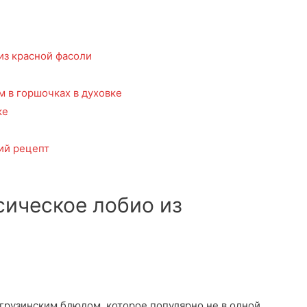
из красной фасоли
м в горшочках в духовке
ке
ий рецепт
сическое лобио из
рузинским блюдом, которое популярно не в одной