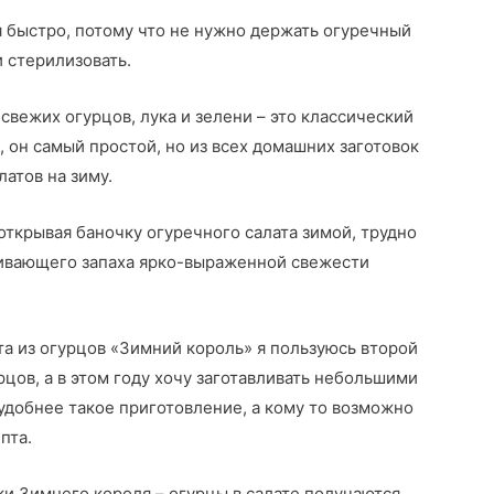
я быстро, потому что не нужно держать огуречный
и стерилизовать.
свежих огурцов, лука и зелени – это классический
, он самый простой, но из всех домашних заготовок
атов на зиму.
 открывая баночку огуречного салата зимой, трудно
живающего запаха ярко-выраженной свежести
та из огурцов «Зимний король» я пользуюсь второй
урцов, а в этом году хочу заготавливать небольшими
я удобнее такое приготовление, а кому то возможно
пта.
и Зимнего короля – огурцы в салате получаются