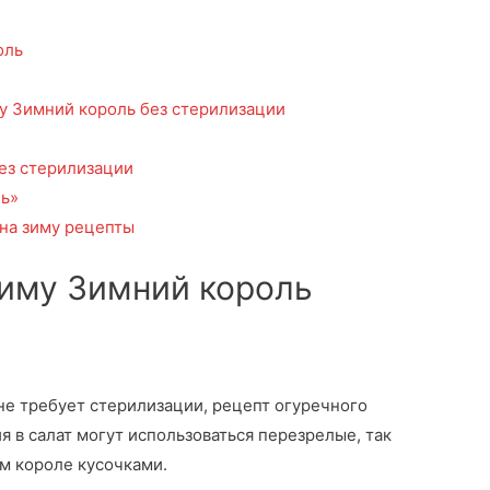
оль
му Зимний король без стерилизации
без стерилизации
ль»
 на зиму рецепты
зиму Зимний король
 не требует стерилизации, рецепт огуречного
я в салат могут использоваться перезрелые, так
м короле кусочками.