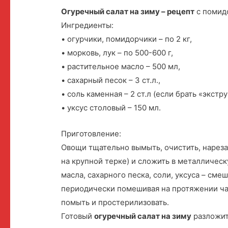
Огуречный салат на зиму – рецепт
с помид
Ингредиенты:
• огурчики, помидорчики – по 2 кг,
• морковь, лук – по 500-600 г,
• растительное масло – 500 мл,
• сахарный песок – 3 ст.л.,
• соль каменная – 2 ст.л (если брать «экстр
• уксус столовый – 150 мл.
Приготовление:
Овощи тщательно вымыть, очистить, нарез
на крупной терке) и сложить в металличес
масла, сахарного песка, соли, уксуса – сме
периодически помешивая на протяжении час
помыть и простерилизовать.
Готовый
огуречный салат на зиму
разложит