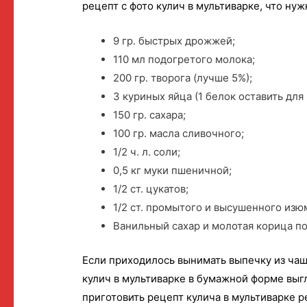
рецепт с фото кулич в мультиварке, что нуж
9 гр. быстрых дрожжей;
110 мл подогретого молока;
200 гр. творога (лучше 5%);
3 куриных яйца (1 белок оставить для 
150 гр. сахара;
100 гр. масла сливочного;
1/2 ч. л. соли;
0,5 кг муки пшеничной;
1/2 ст. цукатов;
1/2 ст. промытого и высушенного изю
Ванильный сахар и молотая корица по
Если приходилось вынимать выпечку из чаш
кулич в мультиварке в бумажной форме выгл
приготовить рецепт кулича в мультиварке р