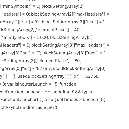
]["minSymbols"] = 0; blockSettingArray[2]
nHeaders"] = 0; blockSettingArray[2]["maxHeaders"] =
gArray[2]["sc"] = '0'; blockSettingArray[2]["text"] = '
lockSettingArray[2]["elementPlace"] = 40;
3]["minSymbols"] = 3000; blockSettingArray[3]
nHeaders"] = 0; blockSettingArray[3]["maxHeaders"] =
gArray[3]["sc"] = '0'; blockSettingArray[3]["text"] = '
lockSettingArray[3]["elementPlace"] = 80;
ngArray[0]["id"] = '52765'; usedBlockSettingArray[0]
[1] = []; usedBlockSettingArray[1]["id"] = '52768';
 0; var jsInputerLaunch = 15; function
syncFunctionLauncher !== 'undefined' && typeof
unctionLauncher(); } else { setTimeout(function () {
unchAsyncFunctionLauncher();