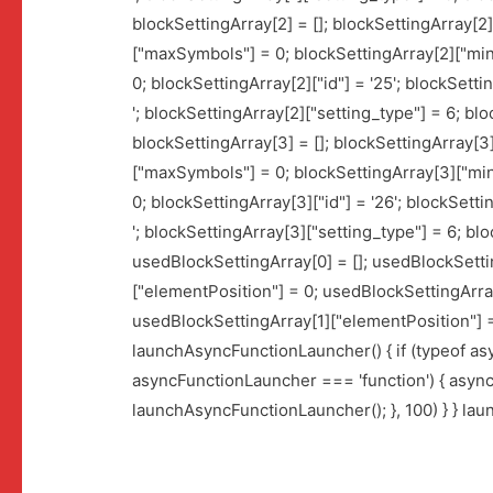
blockSettingArray[2] = []; blockSettingArray[2
["maxSymbols"] = 0; blockSettingArray[2]["mi
0; blockSettingArray[2]["id"] = '25'; blockSettin
'; blockSettingArray[2]["setting_type"] = 6; b
blockSettingArray[3] = []; blockSettingArray[
["maxSymbols"] = 0; blockSettingArray[3]["mi
0; blockSettingArray[3]["id"] = '26'; blockSettin
'; blockSettingArray[3]["setting_type"] = 6; b
usedBlockSettingArray[0] = []; usedBlockSetti
["elementPosition"] = 0; usedBlockSettingArray
usedBlockSettingArray[1]["elementPosition"] =
launchAsyncFunctionLauncher() { if (typeof a
asyncFunctionLauncher === 'function') { asyncF
launchAsyncFunctionLauncher(); }, 100) } } la