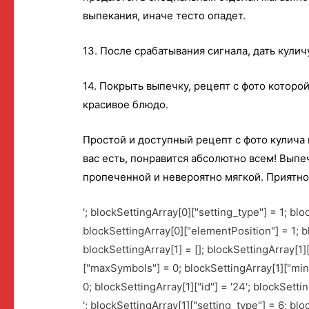
выпекания, иначе тесто опадет.
13. После срабатывания сигнала, дать кули
14. Покрыть выпечку, рецепт с фото которо
красивое блюдо.
Простой и доступный рецепт с фото кулича 
вас есть, понравится абсолютно всем! Выпе
пропеченной и невероятно мягкой. Приятно
'; blockSettingArray[0]["setting_type"] = 1; bl
blockSettingArray[0]["elementPosition"] = 1; b
blockSettingArray[1] = []; blockSettingArray[1
["maxSymbols"] = 0; blockSettingArray[1]["mi
0; blockSettingArray[1]["id"] = '24'; blockSettin
'; blockSettingArray[1]["setting_type"] = 6; bl