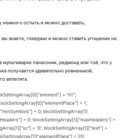
чу немного остыть и можно доставать;
й вы знаете, глазурью и можно ставить угощение на
в мультиварке панасоник, редмонд или той, что у
чка получается удивительно ровненькой,
го аппетита.
ockSettingArray[0]["element"] = "h1";
lockSettingArray[0]["elementPlace"] = 1;
]["minSymbols"] = 0; blockSettingArray[1]
nHeaders"] = 0; blockSettingArray[1]["maxHeaders"] =
gArray[1]["sc"] = '0'; blockSettingArray[1]["text"] = '
ockSettingArray[1]["elementPlace"] = 20;