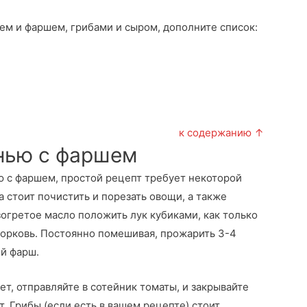
шем и фаршем, грибами и сыром, дополните список:
к содержанию ↑
анью с фаршем
ью с фаршем, простой рецепт требует некоторой
а стоит почистить и порезать овощи, а также
зогретое масло положить лук кубиками, как только
морковь. Постоянно помешивая, прожарить 3-4
ий фарш.
ет, отправляйте в сотейник томаты, и закрывайте
. Грибы (если есть в вашем рецепте) стоит