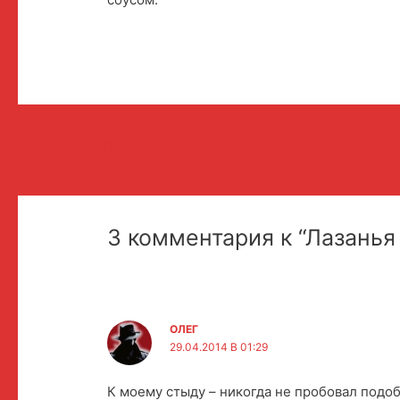
Навигация
←
Предыдущая Запись
по
записям
3 комментария к “Лазанья
ОЛЕГ
29.04.2014 В 01:29
К моему стыду – никогда не пробовал подоб