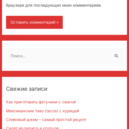
браузере для последующих моих комментариев.
Н
а
й
т
и
Свежие записи
:
Как приготовить фетучини с семгой
Мексиканские тако (tacos) с курицей
Сливовый джем – самый простой рецепт
Салат из редиса и огурцов