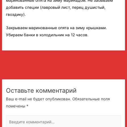
маринованные опята на зиму маринадом. Не забываем
добавить специи (лавровый лист, перец душистый,
гвоздику).
Закрываем маринованные опята на зиму крышками.
Убираем банки в холодильник на 12 часов.
Навигация
←
Предыдущая
Следующая
по
Запись
Запись
→
записям
Оставьте комментарий
Ваш e-mail не будет опубликован.
Обязательные поля
помечены
*
Введите
комментарий...