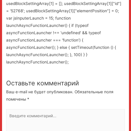
usedBlockSettingArray[1] = []; usedBlockSettingArray[1]["id"]
= '52768'; usedBlockSettingArray[1]["elementPosition"] = 0;
var jsInputerLaunch = 15; function
launchAsyncFunctionLauncher() { if (typeof
asyncFunctionLauncher !== 'undefined' && typeof
asyncFunctionLauncher === 'function') {
asyncFunctionLauncher(); } else { setTimeout(function () {
launchAsyncFunctionLauncher(); }, 100) } }
launchAsyncFunctionLauncher();
Оставьте комментарий
Ваш e-mail не будет опубликован.
Обязательные поля
помечены
*
Введите
комментарий...