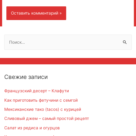
Н
а
й
т
и
Свежие записи
:
Французский десерт – Клафути
Как приготовить фетучини с семгой
Мексиканские тако (tacos) с курицей
Сливовый джем – самый простой рецепт
Салат из редиса и огурцов