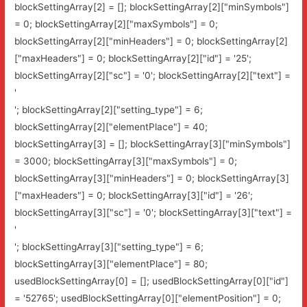
blockSettingArray[2] = []; blockSettingArray[2]["minSymbols"]
= 0; blockSettingArray[2]["maxSymbols"] = 0;
blockSettingArray[2]["minHeaders"] = 0; blockSettingArray[2]
["maxHeaders"] = 0; blockSettingArray[2]["id"] = '25';
blockSettingArray[2]["sc"] = '0'; blockSettingArray[2]["text"] =
'
'; blockSettingArray[2]["setting_type"] = 6;
blockSettingArray[2]["elementPlace"] = 40;
blockSettingArray[3] = []; blockSettingArray[3]["minSymbols"]
= 3000; blockSettingArray[3]["maxSymbols"] = 0;
blockSettingArray[3]["minHeaders"] = 0; blockSettingArray[3]
["maxHeaders"] = 0; blockSettingArray[3]["id"] = '26';
blockSettingArray[3]["sc"] = '0'; blockSettingArray[3]["text"] =
'
'; blockSettingArray[3]["setting_type"] = 6;
blockSettingArray[3]["elementPlace"] = 80;
usedBlockSettingArray[0] = []; usedBlockSettingArray[0]["id"]
= '52765'; usedBlockSettingArray[0]["elementPosition"] = 0;