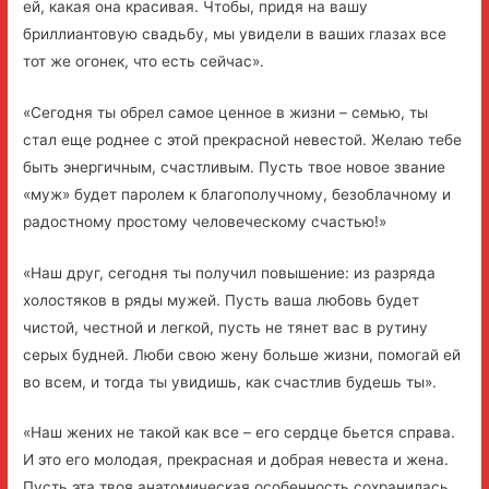
ей, какая она красивая. Чтобы, придя на вашу
бриллиантовую свадьбу, мы увидели в ваших глазах все
тот же огонек, что есть сейчас».
«Сегодня ты обрел самое ценное в жизни – семью, ты
стал еще роднее с этой прекрасной невестой. Желаю тебе
быть энергичным, счастливым. Пусть твое новое звание
«муж» будет паролем к благополучному, безоблачному и
радостному простому человеческому счастью!»
«Наш друг, сегодня ты получил повышение: из разряда
холостяков в ряды мужей. Пусть ваша любовь будет
чистой, честной и легкой, пусть не тянет вас в рутину
серых будней. Люби свою жену больше жизни, помогай ей
во всем, и тогда ты увидишь, как счастлив будешь ты».
«Наш жених не такой как все – его сердце бьется справа.
И это его молодая, прекрасная и добрая невеста и жена.
Пусть эта твоя анатомическая особенность сохранилась