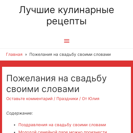
Лучшие кулинарные
рецепты
Главное
меню
Главная
Пожелания на свадьбу своими словами
Навигация
Пожелания на свадьбу
по
своими словами
записям
Оставьте комментарий
/
Праздники
/ От
Юлия
Содержание:
Поздравления на свадьбу своими словами
Молодой семейной паре можно произнести